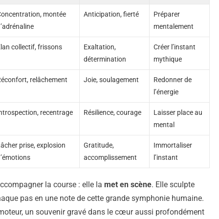
oncentration, montée
Anticipation, fierté
Préparer
’adrénaline
mentalement
lan collectif, frissons
Exaltation,
Créer l’instant
détermination
mythique
éconfort, relâchement
Joie, soulagement
Redonner de
l’énergie
ntrospection, recentrage
Résilience, courage
Laisser place au
mental
âcher prise, explosion
Gratitude,
Immortaliser
’émotions
accomplissement
l’instant
ccompagner la course : elle la
met en scène
. Elle sculpte
e chaque pas en une note de cette grande symphonie humaine.
un moteur, un souvenir gravé dans le cœur aussi profondément