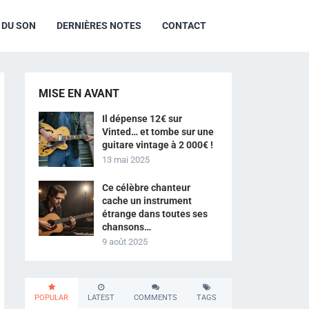
R DU SON
DERNIÈRES NOTES
CONTACT
MISE EN AVANT
Il dépense 12€ sur
Vinted… et tombe sur une
guitare vintage à 2 000€ !
13 mai 2025
Ce célèbre chanteur
cache un instrument
étrange dans toutes ses
chansons…
9 août 2025
POPULAR
LATEST
COMMENTS
TAGS