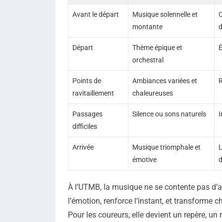
Avant le départ
Musique solennelle et
C
montante
d
Départ
Thème épique et
É
orchestral
Points de
Ambiances variées et
R
ravitaillement
chaleureuses
Passages
Silence ou sons naturels
I
difficiles
Arrivée
Musique triomphale et
L
émotive
d
À l’UTMB, la musique ne se contente pas d’a
l’émotion, renforce l’instant, et transform
Pour les coureurs, elle devient un repère, 