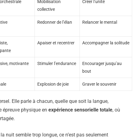
 orchestrale
Mobilisation
Créer l’unité
collective
stive
Redonner de l’élan
Relancer le mental
iste,
Apaiser et recentrer
Accompagner la solitude
pante
sive, motivante
Stimuler l’endurance
Encourager jusqu’au
bout
ale
Explosion de joie
Graver le souvenir
rsel. Elle parle à chacun, quelle que soit la langue,
une épreuve physique en
expérience sensorielle totale
, où
rtagée.
a nuit semble trop longue, ce n’est pas seulement