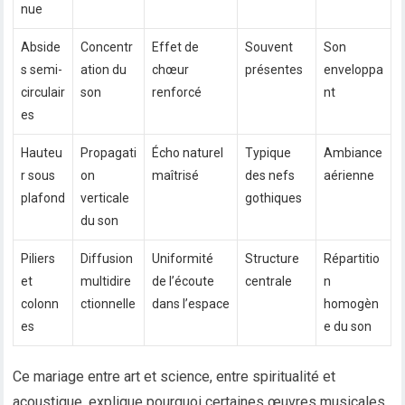
nue
Abside
Concentr
Effet de
Souvent
Son
s semi-
ation du
chœur
présentes
enveloppa
circulair
son
renforcé
nt
es
Hauteu
Propagati
Écho naturel
Typique
Ambiance
r sous
on
maîtrisé
des nefs
aérienne
plafond
verticale
gothiques
du son
Piliers
Diffusion
Uniformité
Structure
Répartitio
et
multidire
de l’écoute
centrale
n
colonn
ctionnelle
dans l’espace
homogèn
es
e du son
Ce mariage entre art et science, entre spiritualité et
acoustique, explique pourquoi certaines œuvres musicales