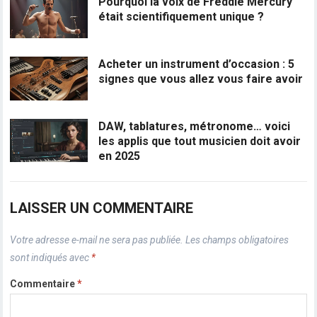
Pourquoi la voix de Freddie Mercury
était scientifiquement unique ?
Acheter un instrument d’occasion : 5
signes que vous allez vous faire avoir
DAW, tablatures, métronome… voici
les applis que tout musicien doit avoir
en 2025
LAISSER UN COMMENTAIRE
Votre adresse e-mail ne sera pas publiée.
Les champs obligatoires
sont indiqués avec
*
Commentaire
*