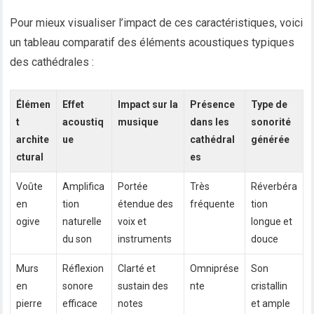
Pour mieux visualiser l’impact de ces caractéristiques, voici
un tableau comparatif des éléments acoustiques typiques
des cathédrales :
Élémen
Effet
Impact sur la
Présence
Type de
t
acoustiq
musique
dans les
sonorité
archite
ue
cathédral
générée
ctural
es
Voûte
Amplifica
Portée
Très
Réverbéra
en
tion
étendue des
fréquente
tion
ogive
naturelle
voix et
longue et
du son
instruments
douce
Murs
Réflexion
Clarté et
Omniprése
Son
en
sonore
sustain des
nte
cristallin
pierre
efficace
notes
et ample