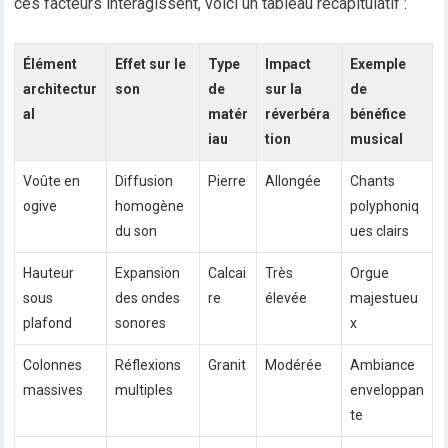
ces facteurs interagissent, voici un tableau récapitulatif :
Élément
Effet sur le
Type
Impact
Exemple
architectur
son
de
sur la
de
al
matér
réverbéra
bénéfice
iau
tion
musical
Voûte en
Diffusion
Pierre
Allongée
Chants
ogive
homogène
polyphoniq
du son
ues clairs
Hauteur
Expansion
Calcai
Très
Orgue
sous
des ondes
re
élevée
majestueu
plafond
sonores
x
Colonnes
Réflexions
Granit
Modérée
Ambiance
massives
multiples
enveloppan
te