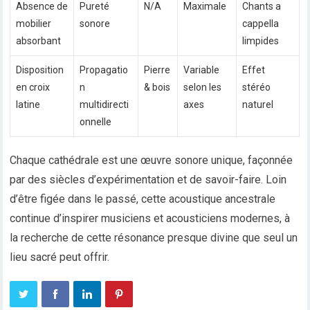
Absence de
Pureté
N/A
Maximale
Chants a
mobilier
sonore
cappella
absorbant
limpides
Disposition
Propagatio
Pierre
Variable
Effet
en croix
n
& bois
selon les
stéréo
latine
multidirecti
axes
naturel
onnelle
Chaque cathédrale est une œuvre sonore unique, façonnée
par des siècles d’expérimentation et de savoir-faire. Loin
d’être figée dans le passé, cette acoustique ancestrale
continue d’inspirer musiciens et acousticiens modernes, à
la recherche de cette résonance presque divine que seul un
lieu sacré peut offrir.