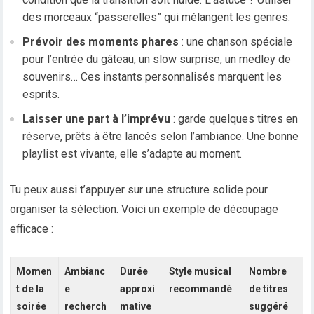
des morceaux “passerelles” qui mélangent les genres.
Prévoir des moments phares
: une chanson spéciale
pour l’entrée du gâteau, un slow surprise, un medley de
souvenirs… Ces instants personnalisés marquent les
esprits.
Laisser une part à l’imprévu
: garde quelques titres en
réserve, prêts à être lancés selon l’ambiance. Une bonne
playlist est vivante, elle s’adapte au moment.
Tu peux aussi t’appuyer sur une structure solide pour
organiser ta sélection. Voici un exemple de découpage
efficace :
Momen
Ambianc
Durée
Style musical
Nombre
t de la
e
approxi
recommandé
de titres
soirée
recherch
mative
suggéré