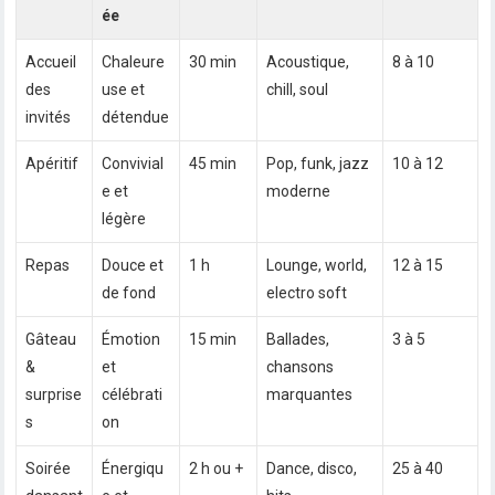
ée
Accueil
Chaleure
30 min
Acoustique,
8 à 10
des
use et
chill, soul
invités
détendue
Apéritif
Convivial
45 min
Pop, funk, jazz
10 à 12
e et
moderne
légère
Repas
Douce et
1 h
Lounge, world,
12 à 15
de fond
electro soft
Gâteau
Émotion
15 min
Ballades,
3 à 5
&
et
chansons
surprise
célébrati
marquantes
s
on
Soirée
Énergiqu
2 h ou +
Dance, disco,
25 à 40