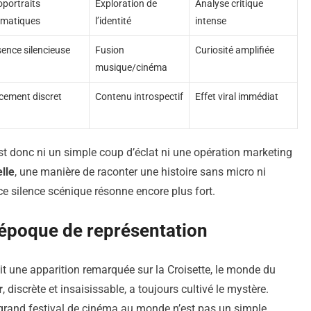
portraits
Exploration de
Analyse critique
gmatiques
l’identité
intense
ence silencieuse
Fusion
Curiosité amplifiée
musique/cinéma
cement discret
Contenu introspectif
Effet viral immédiat
t donc ni un simple coup d’éclat ni une opération marketing
elle
, une manière de raconter une histoire sans micro ni
ce silence scénique résonne encore plus fort.
 époque de représentation
t une apparition remarquée sur la Croisette, le monde du
r
, discrète et insaisissable, a toujours cultivé le mystère.
us grand festival de cinéma au monde n’est pas un simple