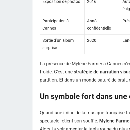
Exposition de photos
2016
Auto
éni
Participation à
Année
Prés
Cannes
confidentielle
Sortie d’un album
2020
Lan
surprise
La présence de Mylène Farmer à Cannes n’es
froide. C’est une
stratégie de narration visu
partition. Et dans un monde saturé de bruit, 
Un symbole fort dans une
Quand une icône de la musique française fai
spectacle retient son souffle.
Mylène Farme
Alors, la voir arpenter le tapis rouge du pl