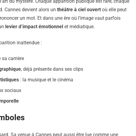
l’art du mystère. Chaque apparition publique est rare, chaque
d. Cannes devient alors un
théâtre à ciel ouvert
où elle peut
prononcer un mot. Et dans une ère où l’image vaut parfois
 un
levier d’impact émotionnel
et médiatique.
arition inattendue :
 sa carrière
graphique
, déjà présente dans ses clips
tistiques
: la musique et le cinéma
ux sociaux
emporelle
ymboles
 hasard. Sa venue à Cannes peut aussi être lue comme une