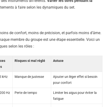
 des instruments différents.
Varier les titres pendant la
stements à faire selon les dynamiques du set.
oins de confort, moins de précision, et parfois moins d’âme.
 chaque membre du groupe est une étape essentielle. Voici un
ques selon les rôles :
ces
Risques si mal réglé
Astuce
es
5 kHz
Manque de justesse
Ajouter un léger effet si besoin
pour confort
 200 Hz
Perte de tempo
Limiter les aigus pour éviter la
fatigue