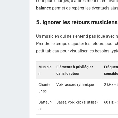
sont plus chargés, d’autres mettent en avant
balance
permet de repérer les éventuels aju
5. Ignorer les retours musiciens
Un musicien qui ne s’entend pas joue avec m
Prendre le temps d’ajuster les retours pour
petit tableau pour visualiser les besoins typi
Musicie
Éléments à privilégier
Fréquen
n
dans le retour
sensibl
Chante
Voix, accord rythmique
2 kHz – 
ur·se
Batteur·
Basse, voix, clic (si utilisé)
60 Hz –
se