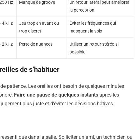
 250 Hz
Manque de groove
Un retour latéral peut améliorer
la perception
– 4 kHz
Jeu trop en avant ou
Éviter les fréquences qui
trop discret
masquent la voix
– 2 kHz
Perte de nuances
Utiliser un retour stéréo si
possible
reilles de s’habituer
e de patience. Les oreilles ont besoin de quelques minutes
sonore.
Faire une pause de quelques instants
après les
ugement plus juste et d’éviter les décisions hâtives.
essenti que dans la salle. Solliciter un ami, un technicien ou