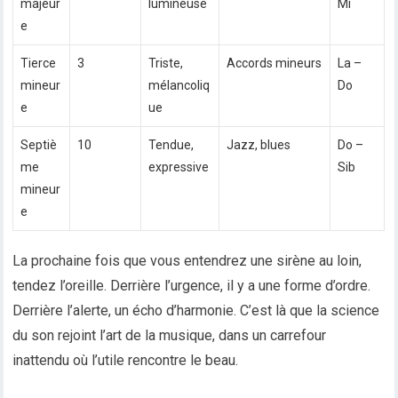
majeur
lumineuse
Mi
e
Tierce
3
Triste,
Accords mineurs
La –
mineur
mélancoliq
Do
e
ue
Septiè
10
Tendue,
Jazz, blues
Do –
me
expressive
Sib
mineur
e
La prochaine fois que vous entendrez une sirène au loin,
tendez l’oreille. Derrière l’urgence, il y a une forme d’ordre.
Derrière l’alerte, un écho d’harmonie. C’est là que la science
du son rejoint l’art de la musique, dans un carrefour
inattendu où l’utile rencontre le beau.