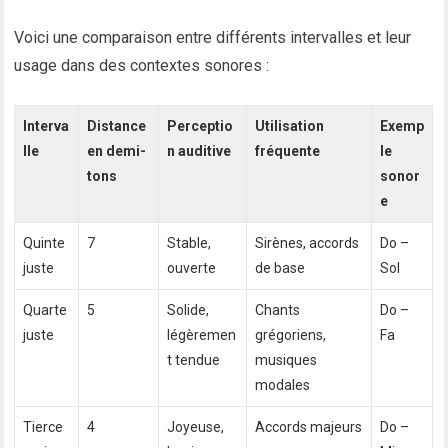
Voici une comparaison entre différents intervalles et leur
usage dans des contextes sonores :
Interva
Distance
Perceptio
Utilisation
Exemp
lle
en demi-
n auditive
fréquente
le
tons
sonor
e
Quinte
7
Stable,
Sirènes, accords
Do –
juste
ouverte
de base
Sol
Quarte
5
Solide,
Chants
Do –
juste
légèremen
grégoriens,
Fa
t tendue
musiques
modales
Tierce
4
Joyeuse,
Accords majeurs
Do –