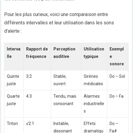
Pour les plus curieux, voici une comparaison entre
différents intervalles et leur utilisation dans les sons
d’alerte :
Interva
Rapport de
Perception
Utilisation
Exempl
lle
fréquence
auditive
typique
e
sonore
Quinte
3:2
Stable,
Sirènes
Do – Sol
juste
ouvert
médicales
Quarte
4:3
Tendu, mais
Alarmes
Do – Fa
juste
consonant
industrielle
s
Triton
√2:1
Instable,
Effets
Do –
dissonant
dramatiqu
Fa#