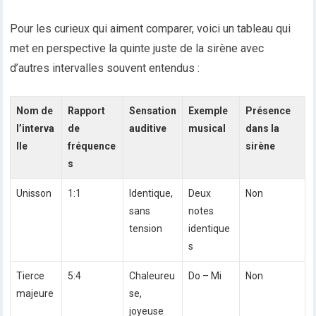
Pour les curieux qui aiment comparer, voici un tableau qui
met en perspective la quinte juste de la sirène avec
d’autres intervalles souvent entendus :
Nom de
Rapport
Sensation
Exemple
Présence
l’interva
de
auditive
musical
dans la
lle
fréquence
sirène
s
Unisson
1:1
Identique,
Deux
Non
sans
notes
tension
identique
s
Tierce
5:4
Chaleureu
Do – Mi
Non
majeure
se,
joyeuse