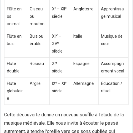
e
e
Flûte en
Oiseau
X
– XII
Angleterre
Apprentissa
os
ou
siècle
ge musical
animal
mouton
e
Flûte en
Buis ou
XII
–
Italie
Musique de
e
bois
érable
XV
cour
siècle
e
Flûte
Roseau
XI
Espagne
Accompagn
double
siècle
ement vocal
e
e
Flûte
Argile
IX
– XI
Allemagne
Éducation /
globulair
siècle
rituel
e
Cette découverte donne un nouveau souffle à l’étude de la
musique médiévale. Elle nous invite à écouter le passé
autrement, à tendre l’oreille vers ces sons oubliés qui