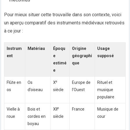
Pour mieux situer cette trouvaille dans son contexte, voici
un aperçu comparatif des instruments médiévaux retrouvés
à ce jour :
Instrum
Matériau
Époqu
Origine
Usage
ent
e
géographi
supposé
estimé
que
e
e
Flûte en
Os
X
Europe de
Rituel et
os
d’oiseau
siècle
l’Ouest
musique
populaire
e
Vielle à
Bois et
XII
France
Musique de
roue
cordes en
siècle
cour
boyau