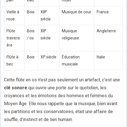
pan
eau
rituel
e
Vielle à
Bois
XIII
Musique de cour
France
roue
siècle
e
Flûte
Bois
XII
Musique
Angleterre
traversi
/ os
siècle
religieuse
ère
e
Flûte à
Bois
XI
siècle
Éducation
Italie
bec
musicale
Cette flûte en os n’est pas seulement un artefact, c’est une
clé sonore
qui ouvre une porte sur le quotidien, les
croyances et les émotions des hommes et femmes du
Moyen Âge. Elle nous rappelle que la musique, bien avant
les partitions et les conservatoires, était une affaire de
souffle, d’instinct et de lien humain.