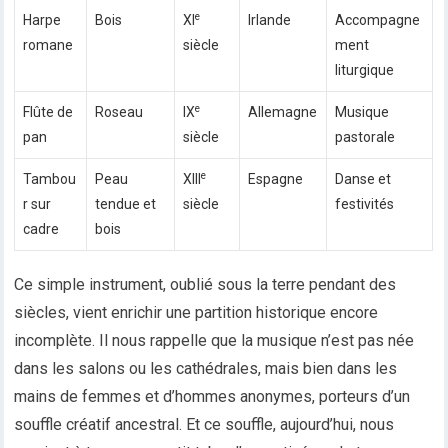
e
Harpe
Bois
XI
Irlande
Accompagne
romane
siècle
ment
liturgique
e
Flûte de
Roseau
IX
Allemagne
Musique
pan
siècle
pastorale
e
Tambou
Peau
XIII
Espagne
Danse et
r sur
tendue et
siècle
festivités
cadre
bois
Ce simple instrument, oublié sous la terre pendant des
siècles, vient enrichir une partition historique encore
incomplète. Il nous rappelle que la musique n’est pas née
dans les salons ou les cathédrales, mais bien dans les
mains de femmes et d’hommes anonymes, porteurs d’un
souffle créatif ancestral. Et ce souffle, aujourd’hui, nous