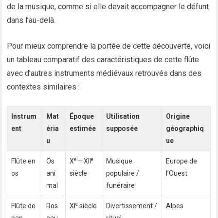
de la musique, comme si elle devait accompagner le défunt
dans l’au-delà.
Pour mieux comprendre la portée de cette découverte, voici
un tableau comparatif des caractéristiques de cette flûte
avec d’autres instruments médiévaux retrouvés dans des
contextes similaires :
Instrum
Mat
Époque
Utilisation
Origine
ent
éria
estimée
supposée
géographiq
u
ue
e
e
Flûte en
Os
X
– XII
Musique
Europe de
os
ani
siècle
populaire /
l’Ouest
mal
funéraire
e
Flûte de
Ros
XI
siècle
Divertissement /
Alpes