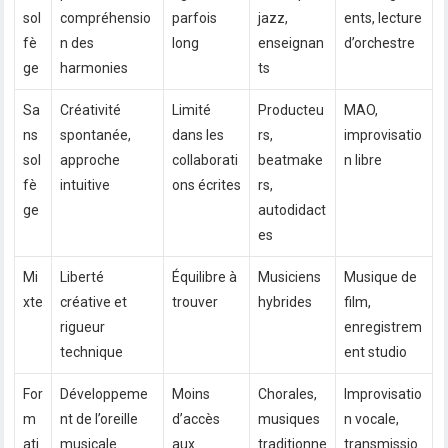
sol
compréhensio
parfois
jazz,
ents, lecture
fè
n des
long
enseignan
d’orchestre
ge
harmonies
ts
Sa
Créativité
Limité
Producteu
MAO,
ns
spontanée,
dans les
rs,
improvisatio
sol
approche
collaborati
beatmake
n libre
fè
intuitive
ons écrites
rs,
ge
autodidact
es
Mi
Liberté
Équilibre à
Musiciens
Musique de
xte
créative et
trouver
hybrides
film,
rigueur
enregistrem
technique
ent studio
For
Développeme
Moins
Chorales,
Improvisatio
m
nt de l’oreille
d’accès
musiques
n vocale,
ati
musicale
aux
traditionne
transmissio