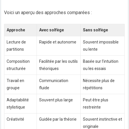
Voici un aperçu des approches comparées :
Approche
Avec solfège
Sans solfège
Lecture de
Rapide et autonome
Souvent impossible
partitions
ou lente
Composition
Facilitée par les outils
Basée sur l’intuition
structurée
théoriques
ou les essais
Travail en
Communication
Nécessite plus de
groupe
fluide
répétitions
Adaptabilité
Souvent plus large
Peut être plus
stylistique
restreinte
Créativité
Guidée par la théorie
Souvent instinctive et
originale