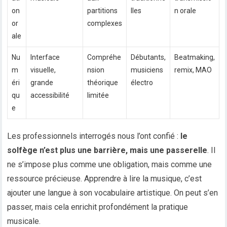
on
partitions
lles
n orale
or
complexes
ale
Nu
Interface
Compréhe
Débutants,
Beatmaking,
m
visuelle,
nsion
musiciens
remix, MAO
éri
grande
théorique
électro
qu
accessibilité
limitée
e
Les professionnels interrogés nous l’ont confié :
le
solfège n’est plus une barrière, mais une passerelle
. Il
ne s’impose plus comme une obligation, mais comme une
ressource précieuse. Apprendre à lire la musique, c’est
ajouter une langue à son vocabulaire artistique. On peut s’en
passer, mais cela enrichit profondément la pratique
musicale.