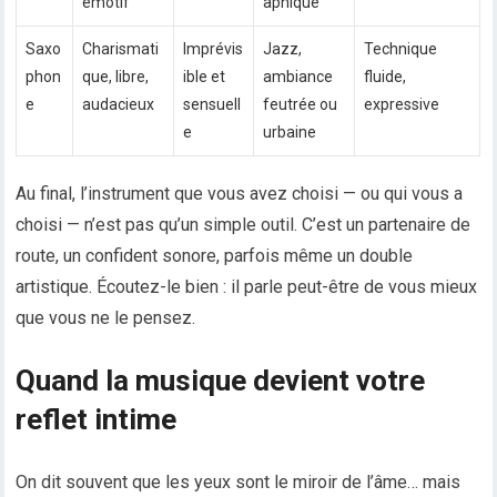
émotif
aphique
Saxo
Charismati
Imprévis
Jazz,
Technique
phon
que, libre,
ible et
ambiance
fluide,
e
audacieux
sensuell
feutrée ou
expressive
e
urbaine
Au final, l’instrument que vous avez choisi — ou qui vous a
choisi — n’est pas qu’un simple outil. C’est un partenaire de
route, un confident sonore, parfois même un double
artistique. Écoutez-le bien : il parle peut-être de vous mieux
que vous ne le pensez.
Quand la musique devient votre
reflet intime
On dit souvent que les yeux sont le miroir de l’âme… mais