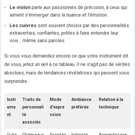
Le violon
parle aux passionnés de précision, à ceux qui
aiment s’immerger dans la nuance et l’émotion.
Les cuivres
sont souvent choisis par des personnalités
extraverties, confiantes, prêtes à faire entendre leur
voix… même sans paroles.
Si vous vous demandez encore ce que votre instrument dit
de vous, jetez un œil à ce tableau. Il ne s’agit pas de vérités
absolues, mais de tendances révélatrices qui peuvent vous
surprendre :
Instr
Traits de
Mode
Ambiance
Relation à la
ume
personnali
d’expre
préférée
technique
nt
té
ssion
associés
Guita
Chaleureux
Spontan
Intimiste,
Apprentissage