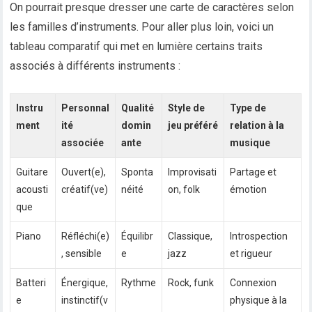
On pourrait presque dresser une carte de caractères selon
les familles d’instruments. Pour aller plus loin, voici un
tableau comparatif qui met en lumière certains traits
associés à différents instruments :
Instru
Personnal
Qualité
Style de
Type de
ment
ité
domin
jeu préféré
relation à la
associée
ante
musique
Guitare
Ouvert(e),
Sponta
Improvisati
Partage et
acousti
créatif(ve)
néité
on, folk
émotion
que
Piano
Réfléchi(e)
Équilibr
Classique,
Introspection
, sensible
e
jazz
et rigueur
Batteri
Énergique,
Rythme
Rock, funk
Connexion
e
instinctif(v
physique à la