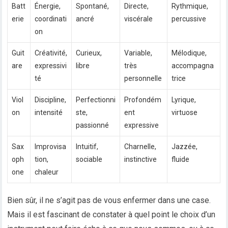
Batt
Énergie,
Spontané,
Directe,
Rythmique,
erie
coordinati
ancré
viscérale
percussive
on
Guit
Créativité,
Curieux,
Variable,
Mélodique,
are
expressivi
libre
très
accompagna
té
personnelle
trice
Viol
Discipline,
Perfectionni
Profondém
Lyrique,
on
intensité
ste,
ent
virtuose
passionné
expressive
Sax
Improvisa
Intuitif,
Charnelle,
Jazzée,
oph
tion,
sociable
instinctive
fluide
one
chaleur
Bien sûr, il ne s’agit pas de vous enfermer dans une case.
Mais il est fascinant de constater à quel point le choix d’un