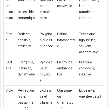
re
,
ée et
conviviale
libre,
acou
accessible,
émotion
autodidacte
stiqu
romantique
nelle
fréquent
e
Pian
Réfléchi,
Polypho
Calme,
Technique
o
sensible,
nique et
introspectiv
rigoureuse,
structuré
nuancée
e
souvent
académique
Batt
Énergique,
Rythmiq
En groupe,
Pratique
erie
instinctif,
ue et
ambiance
corporelle,
dynamique
physiqu
live
intuitive
e
Violo
Perfection
Expressi
Classique
Exigeante,
n
niste,
ve et
ou
orientée détail
passionné,
vibrante
cinématogr