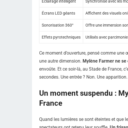
Éclairage intelligent
Synchronisé avec les m
Écrans LED géants
Affichent des visuels oni
Sonorisation 360°
Offre une immersion son
Effets pyrotechniques
Utilisés avec parcimoni
Ce moment d’ouverture, pensé comme une œuv
une autre dimension.
Mylène Farmer ne se 
envoûte. Et ce soir-là, au Stade de France, c’
secondes. Une entrée ? Non. Une apparition.
Un moment suspendu : Myl
France
Quand les lumières se sont éteintes et que l
spectateurs ont retenu leur souffle.
Un frisso