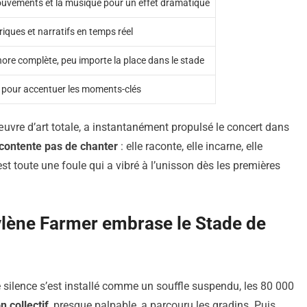
ouvements et la musique pour un effet dramatique
riques et narratifs en temps réel
ore complète, peu importe la place dans le stade
e pour accentuer les moments-clés
re d’art totale, a instantanément propulsé le concert dans
contente pas de chanter
: elle raconte, elle incarne, elle
est toute une foule qui a vibré à l’unisson dès les premières
ène Farmer embrase le Stade de
e silence s’est installé comme un souffle suspendu, les 80 000
n collectif
, presque palpable, a parcouru les gradins. Puis,