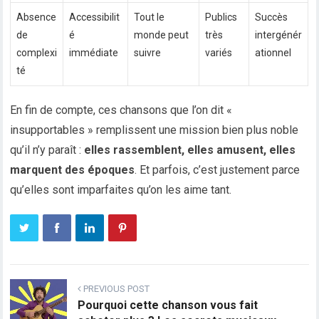
Absence
Accessibilit
Tout le
Publics
Succès
de
é
monde peut
très
intergénér
complexi
immédiate
suivre
variés
ationnel
té
En fin de compte, ces chansons que l’on dit «
insupportables » remplissent une mission bien plus noble
qu’il n’y paraît :
elles rassemblent, elles amusent, elles
marquent des époques
. Et parfois, c’est justement parce
qu’elles sont imparfaites qu’on les aime tant.
PREVIOUS POST
Pourquoi cette chanson vous fait