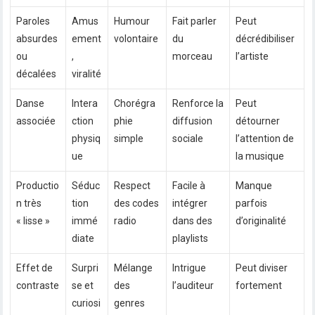
Paroles
Amus
Humour
Fait parler
Peut
absurdes
ement
volontaire
du
décrédibiliser
ou
,
morceau
l’artiste
décalées
viralité
Danse
Intera
Chorégra
Renforce la
Peut
associée
ction
phie
diffusion
détourner
physiq
simple
sociale
l’attention de
ue
la musique
Productio
Séduc
Respect
Facile à
Manque
n très
tion
des codes
intégrer
parfois
« lisse »
immé
radio
dans des
d’originalité
diate
playlists
Effet de
Surpri
Mélange
Intrigue
Peut diviser
contraste
se et
des
l’auditeur
fortement
curiosi
genres