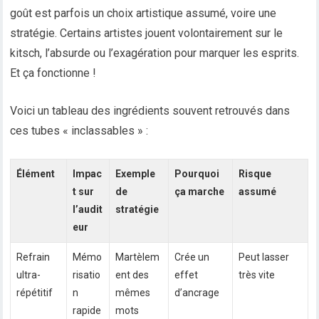
goût est parfois un choix artistique assumé, voire une
stratégie. Certains artistes jouent volontairement sur le
kitsch, l’absurde ou l’exagération pour marquer les esprits.
Et ça fonctionne !
Voici un tableau des ingrédients souvent retrouvés dans
ces tubes « inclassables » :
Élément
Impac
Exemple
Pourquoi
Risque
t sur
de
ça marche
assumé
l’audit
stratégie
eur
Refrain
Mémo
Martèlem
Crée un
Peut lasser
ultra-
risatio
ent des
effet
très vite
répétitif
n
mêmes
d’ancrage
rapide
mots