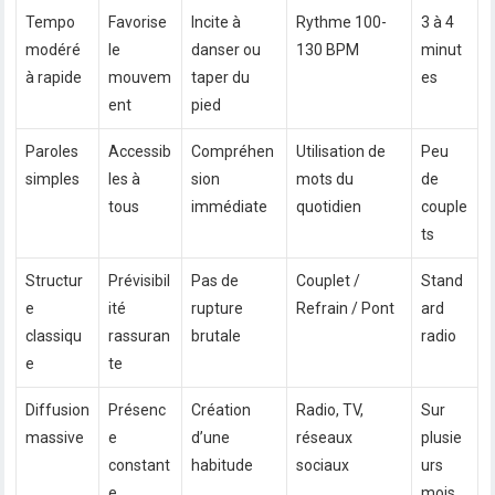
Tempo
Favorise
Incite à
Rythme 100-
3 à 4
modéré
le
danser ou
130 BPM
minut
à rapide
mouvem
taper du
es
ent
pied
Paroles
Accessib
Compréhen
Utilisation de
Peu
simples
les à
sion
mots du
de
tous
immédiate
quotidien
couple
ts
Structur
Prévisibil
Pas de
Couplet /
Stand
e
ité
rupture
Refrain / Pont
ard
classiqu
rassuran
brutale
radio
e
te
Diffusion
Présenc
Création
Radio, TV,
Sur
massive
e
d’une
réseaux
plusie
constant
habitude
sociaux
urs
e
mois