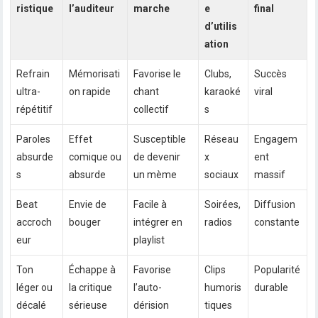
ristique
l’auditeur
marche
e
final
d’utilis
ation
Refrain
Mémorisati
Favorise le
Clubs,
Succès
ultra-
on rapide
chant
karaoké
viral
répétitif
collectif
s
Paroles
Effet
Susceptible
Réseau
Engagem
absurde
comique ou
de devenir
x
ent
s
absurde
un mème
sociaux
massif
Beat
Envie de
Facile à
Soirées,
Diffusion
accroch
bouger
intégrer en
radios
constante
eur
playlist
Ton
Échappe à
Favorise
Clips
Popularité
léger ou
la critique
l’auto-
humoris
durable
décalé
sérieuse
dérision
tiques