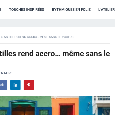
E
TOUCHES INSPIRÉES
RYTHMIQUES EN FOLIE
L’ATELIE
ES ANTILLES REND ACCRO… MÊME SANS LE VOULOIR
tilles rend accro… même sans le
ENTAIRE
ook