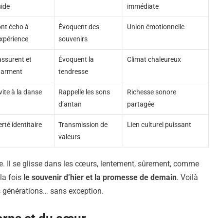
uide
immédiate
nt écho à
Évoquent des
Union émotionnelle
expérience
souvenirs
ssurent et
Évoquent la
Climat chaleureux
harment
tendresse
vite à la danse
Rappelle les sons
Richesse sonore
d’antan
partagée
erté identitaire
Transmission de
Lien culturel puissant
valeurs
e. Il se glisse dans les cœurs, lentement, sûrement, comme
 la fois
le souvenir d’hier et la promesse de demain
. Voilà
es générations… sans exception.