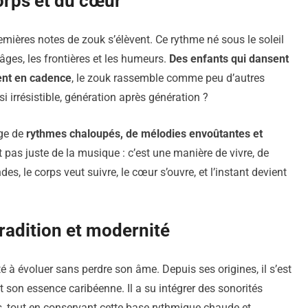
orps et du cœur
mières notes de zouk s’élèvent. Ce rythme né sous le soleil
s âges, les frontières et les humeurs.
Des enfants qui dansent
ent en cadence
, le zouk rassemble comme peu d’autres
i irrésistible, génération après génération ?
nge de
rythmes chaloupés, de mélodies envoûtantes et
st pas juste de la musique : c’est une manière de vivre, de
es, le corps veut suivre, le cœur s’ouvre, et l’instant devient
tradition et modernité
té à évoluer sans perdre son âme. Depuis ses origines, il s’est
t son essence caribéenne. Il a su intégrer des sonorités
 tout en conservant cette base rythmique chaude et