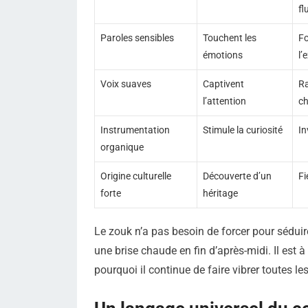
fl
Paroles sensibles
Touchent les
Fo
émotions
l’
Voix suaves
Captivent
Ra
l’attention
c
Instrumentation
Stimule la curiosité
In
organique
Origine culturelle
Découverte d’un
Fi
forte
héritage
Le zouk n’a pas besoin de forcer pour séduir
une brise chaude en fin d’après-midi. Il est à
pourquoi il continue de faire vibrer toutes l