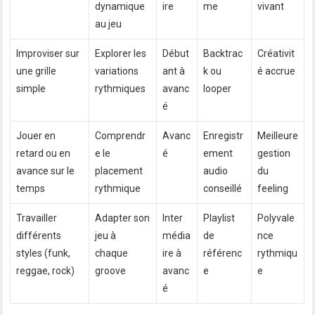
dynamique
ire
me
vivant
au jeu
Improviser sur
Explorer les
Début
Backtrac
Créativit
une grille
variations
ant à
k ou
é accrue
simple
rythmiques
avanc
looper
é
Jouer en
Comprendr
Avanc
Enregistr
Meilleure
retard ou en
e le
é
ement
gestion
avance sur le
placement
audio
du
temps
rythmique
conseillé
feeling
Travailler
Adapter son
Inter
Playlist
Polyvale
différents
jeu à
média
de
nce
styles (funk,
chaque
ire à
référenc
rythmiqu
reggae, rock)
groove
avanc
e
e
é