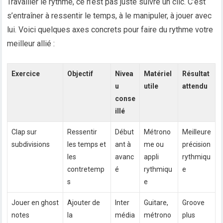
Travailler le rythme, ce n’est pas juste suivre un clic. C’est
s’entraîner à ressentir le temps, à le manipuler, à jouer avec
lui. Voici quelques axes concrets pour faire du rythme votre
meilleur allié :
Exercice
Objectif
Nivea
Matériel
Résultat
u
utile
attendu
conse
illé
Clap sur
Ressentir
Début
Métrono
Meilleure
subdivisions
les temps et
ant à
me ou
précision
les
avanc
appli
rythmiqu
contretemp
é
rythmiqu
e
s
e
Jouer en ghost
Ajouter de
Inter
Guitare,
Groove
notes
la
média
métrono
plus