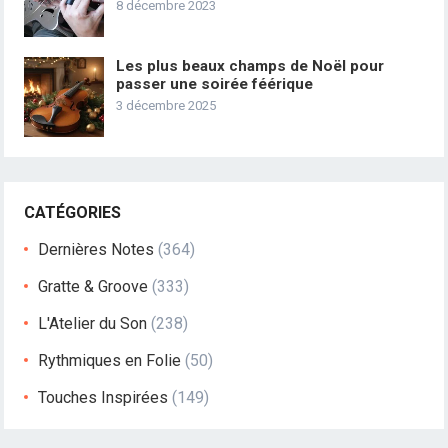
8 décembre 2023
Les plus beaux champs de Noël pour
passer une soirée féérique
3 décembre 2025
CATÉGORIES
Dernières Notes
(364)
Gratte & Groove
(333)
L'Atelier du Son
(238)
Rythmiques en Folie
(50)
Touches Inspirées
(149)