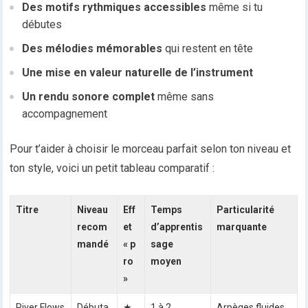
Des motifs rythmiques accessibles
même si tu
débutes
Des mélodies mémorables
qui restent en tête
Une mise en valeur naturelle de l’instrument
Un rendu sonore complet
même sans
accompagnement
Pour t’aider à choisir le morceau parfait selon ton niveau et
ton style, voici un petit tableau comparatif :
Titre
Niveau
Eff
Temps
Particularité
recom
et
d’apprentis
marquante
mandé
« p
sage
ro
moyen
»
River Flows
Débuta
★
1 à 2
Arpèges fluides