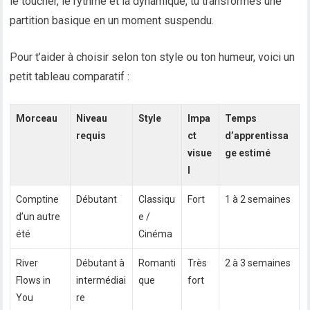
le toucher, le rythme et la dynamique, tu transformes une
partition basique en un moment suspendu.
Pour t’aider à choisir selon ton style ou ton humeur, voici un
petit tableau comparatif :
Morceau
Niveau
Style
Impa
Temps
requis
ct
d’apprentissa
visue
ge estimé
l
Comptine
Débutant
Classiqu
Fort
1 à 2 semaines
d’un autre
e /
été
Cinéma
River
Débutant à
Romanti
Très
2 à 3 semaines
Flows in
intermédiai
que
fort
You
re