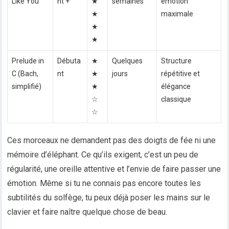
Like You
nt +
★
semaines
émotion
★
maximale
★
★
Prelude in
Débuta
★
Quelques
Structure
C (Bach,
nt
★
jours
répétitive et
simplifié)
★
élégance
☆
classique
☆
Ces morceaux ne demandent pas des doigts de fée ni une
mémoire d’éléphant. Ce qu’ils exigent, c’est un peu de
régularité, une oreille attentive et l’envie de faire passer une
émotion. Même si tu ne connais pas encore toutes les
subtilités du solfège, tu peux déjà poser les mains sur le
clavier et faire naître quelque chose de beau.