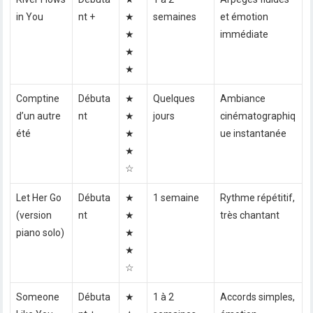
in You
nt +
★
semaines
et émotion
★
immédiate
★
★
Comptine
Débuta
★
Quelques
Ambiance
d’un autre
nt
★
jours
cinématographiq
été
★
ue instantanée
★
☆
Let Her Go
Débuta
★
1 semaine
Rythme répétitif,
(version
nt
★
très chantant
piano solo)
★
★
☆
Someone
Débuta
★
1 à 2
Accords simples,