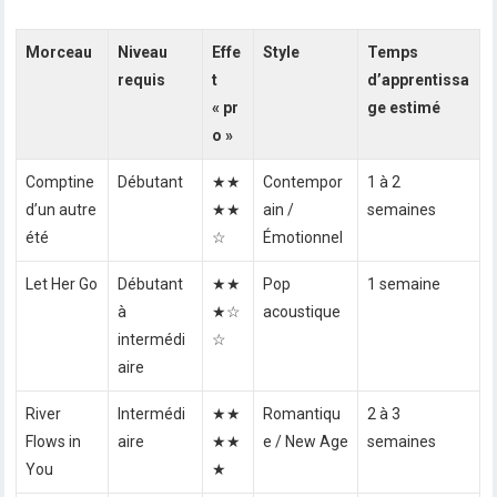
Morceau
Niveau
Effe
Style
Temps
requis
t
d’apprentissa
« pr
ge estimé
o »
Comptine
Débutant
★★
Contempor
1 à 2
d’un autre
★★
ain /
semaines
été
☆
Émotionnel
Let Her Go
Débutant
★★
Pop
1 semaine
à
★☆
acoustique
intermédi
☆
aire
River
Intermédi
★★
Romantiqu
2 à 3
Flows in
aire
★★
e / New Age
semaines
You
★