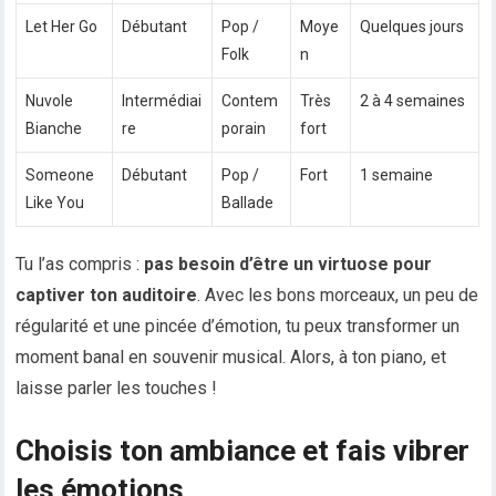
Let Her Go
Débutant
Pop /
Moye
Quelques jours
Folk
n
Nuvole
Intermédiai
Contem
Très
2 à 4 semaines
Bianche
re
porain
fort
Someone
Débutant
Pop /
Fort
1 semaine
Like You
Ballade
Tu l’as compris :
pas besoin d’être un virtuose pour
captiver ton auditoire
. Avec les bons morceaux, un peu de
régularité et une pincée d’émotion, tu peux transformer un
moment banal en souvenir musical. Alors, à ton piano, et
laisse parler les touches !
Choisis ton ambiance et fais vibrer
les émotions