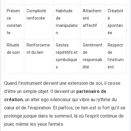
Présen
Complicité
Habitude
Attachem
Créativit
ce
renforcée
de
ent
é
constan
manipulatio
affectif
spontan
te
n
ée
Rituels
Renforceme
Gestes
Sentiment
Respect
de soin
nt du lien
répétitifs et
de
de
symbolique
responsab
l’instrum
s
ilité
ent
Quand l’instrument devient une extension de soi, il cesse
d’être un simple objet. Il devient un
partenaire de
création
, un alter ego silencieux qui vibre au rythme du
cœur et de l’inspiration. Et parfois, ce lien est si fort qu’il se
prolonge jusque dans le sommeil, là où l’esprit continue de
jouer, même les yeux fermés.