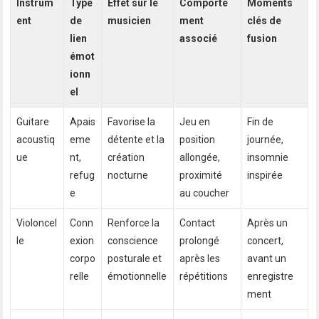
Instrum
Type
Effet sur le
Comporte
Moments
ent
de
musicien
ment
clés de
lien
associé
fusion
émot
ionn
el
Guitare
Apais
Favorise la
Jeu en
Fin de
acoustiq
eme
détente et la
position
journée,
ue
nt,
création
allongée,
insomnie
refug
nocturne
proximité
inspirée
e
au coucher
Violoncel
Conn
Renforce la
Contact
Après un
le
exion
conscience
prolongé
concert,
corpo
posturale et
après les
avant un
relle
émotionnelle
répétitions
enregistre
ment