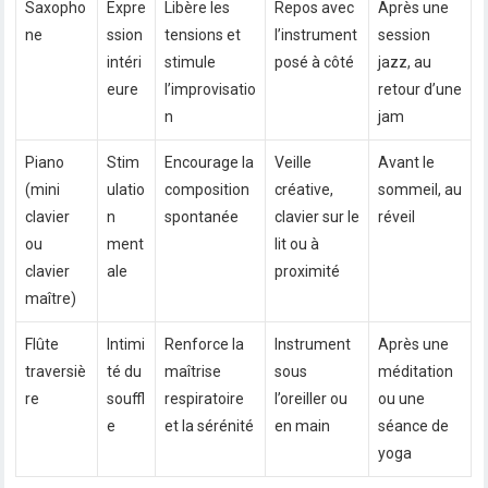
Saxopho
Expre
Libère les
Repos avec
Après une
ne
ssion
tensions et
l’instrument
session
intéri
stimule
posé à côté
jazz, au
eure
l’improvisatio
retour d’une
n
jam
Piano
Stim
Encourage la
Veille
Avant le
(mini
ulatio
composition
créative,
sommeil, au
clavier
n
spontanée
clavier sur le
réveil
ou
ment
lit ou à
clavier
ale
proximité
maître)
Flûte
Intimi
Renforce la
Instrument
Après une
traversiè
té du
maîtrise
sous
méditation
re
souffl
respiratoire
l’oreiller ou
ou une
e
et la sérénité
en main
séance de
yoga