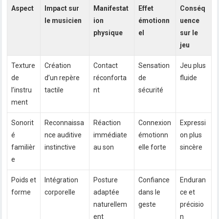
Aspect
Impact sur
Manifestat
Effet
Conséq
le musicien
ion
émotionn
uence
physique
el
sur le
jeu
Texture
Création
Contact
Sensation
Jeu plus
de
d’un repère
réconforta
de
fluide
l’instru
tactile
nt
sécurité
ment
Sonorit
Reconnaissa
Réaction
Connexion
Expressi
é
nce auditive
immédiate
émotionn
on plus
familièr
instinctive
au son
elle forte
sincère
e
Poids et
Intégration
Posture
Confiance
Enduran
forme
corporelle
adaptée
dans le
ce et
naturellem
geste
précisio
ent
n