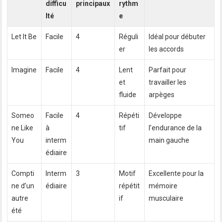
difficu
principaux
rythm
lté
e
Let It Be
Facile
4
Réguli
Idéal pour débuter
er
les accords
Imagine
Facile
4
Lent
Parfait pour
et
travailler les
fluide
arpèges
Someo
Facile
4
Répéti
Développe
ne Like
à
tif
l’endurance de la
You
interm
main gauche
édiaire
Compti
Interm
3
Motif
Excellente pour la
ne d’un
édiaire
répétit
mémoire
autre
if
musculaire
été