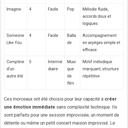
Imagine
4
Facile
Pop
Mélodie fluide,
accords doux et
logiques
Someone
4
Facile
Balla
Accompagnement
Like You
de
en arpèges simple et
efficace
Comptine
5
Intermé
Musi
Motif mélodique
d’un
diaire
que
marquant, structure
autre été
de
répétitive
film
Ces morceaux ont été choisis pour leur capacité à
créer
une émotion immédiate
sans complexité technique. Ils
sont parfaits pour une session improvisée, un moment de
détente ou même un petit concert maison improvisé. Le