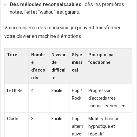
Des mélodies reconnaissables
: dès les premières
notes, l’effet “wahou” est garanti.
Voici un aperçu des morceaux qui peuvent transformer
votre clavier en machine à émotions :
Titre
Nombr
Niveau
Style
Pourquoi ça
e
de
musi
fonctionne
d’acco
difficul
cal
rds
té
Let It Be
4
Facile
Pop /
Progression
Rock
d’accords très
connue, rythme lent
Clocks
3
Facile
Pop
Motif rythmique
altern
hypnotique et
ative
répétitif