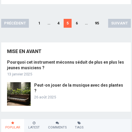
Pagination
PRÉCÉDENT
1
…
4
5
6
…
95
SUIVANT
des
publications
MISE EN AVANT
Pourquoi cet instrument méconnu séduit de plus en plus les
jeunes musiciens ?
13 janvier 2025
Peut-on jouer de la musique avec des plantes
?
26 août 2025
POPULAR
LATEST
COMMENTS
TAGS