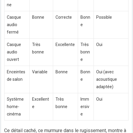
ne
Casque
Bonne
Correcte
Bonn
Possible
audio
e
fermé
Casque
Très
Excellente
Très
Oui
audio
bonne
bonn
ouvert
e
Enceintes
Variable
Bonne
Bonn
Oui (avec
de salon
e
acoustique
adaptée)
Système
Excellent
Très
Imm
Oui
home-
e
bonne
ersiv
cinéma
e
Ce détail caché, ce murmure dans le rugissement, montre à