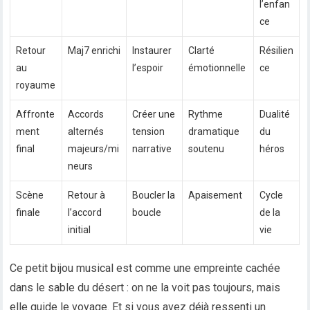
l’enfan
ce
Retour
Maj7 enrichi
Instaurer
Clarté
Résilien
au
l’espoir
émotionnelle
ce
royaume
Affronte
Accords
Créer une
Rythme
Dualité
ment
alternés
tension
dramatique
du
final
majeurs/mi
narrative
soutenu
héros
neurs
Scène
Retour à
Boucler la
Apaisement
Cycle
finale
l’accord
boucle
de la
initial
vie
Ce petit bijou musical est comme une empreinte cachée
dans le sable du désert : on ne la voit pas toujours, mais
elle guide le voyage. Et si vous avez déjà ressenti un