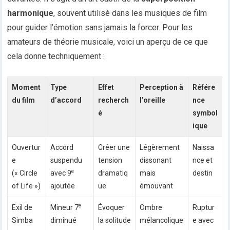
harmonique
, souvent utilisé dans les musiques de film
pour guider l’émotion sans jamais la forcer. Pour les
amateurs de théorie musicale, voici un aperçu de ce que
cela donne techniquement :
Moment
Type
Effet
Perception à
Référe
du film
d’accord
recherch
l’oreille
nce
é
symbol
ique
Ouvertur
Accord
Créer une
Légèrement
Naissa
e
suspendu
tension
dissonant
nce et
e
(« Circle
avec 9
dramatiq
mais
destin
of Life »)
ajoutée
ue
émouvant
e
Exil de
Mineur 7
Évoquer
Ombre
Ruptur
Simba
diminué
la solitude
mélancolique
e avec