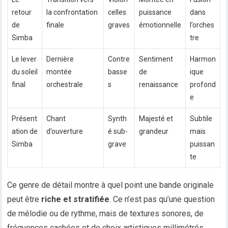
retour
la confrontation
celles
puissance
dans
de
finale
graves
émotionnelle
l’orches
Simba
tre
Le lever
Dernière
Contre
Sentiment
Harmon
du soleil
montée
basse
de
ique
final
orchestrale
s
renaissance
profond
e
Présent
Chant
Synth
Majesté et
Subtile
ation de
d’ouverture
é sub-
grandeur
mais
Simba
grave
puissan
te
Ce genre de détail montre à quel point une bande originale
peut être
riche et stratifiée
. Ce n’est pas qu’une question
de mélodie ou de rythme, mais de textures sonores, de
fréquences cachées et de choix artistiques millimétrés.