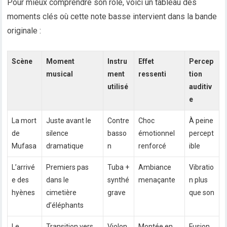
Pour mieux comprendre son rôle, voici un tableau des
moments clés où cette note basse intervient dans la bande
originale :
Scène
Moment
Instru
Effet
Percep
musical
ment
ressenti
tion
utilisé
auditiv
e
La mort
Juste avant le
Contre
Choc
À peine
de
silence
basso
émotionnel
percept
Mufasa
dramatique
n
renforcé
ible
L’arrivé
Premiers pas
Tuba +
Ambiance
Vibratio
e des
dans le
synthé
menaçante
n plus
hyènes
cimetière
grave
que son
d’éléphants
Le
Transition vers
Violon
Montée en
Fusion