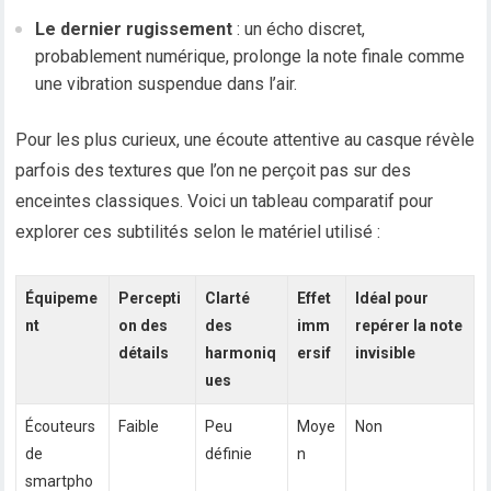
Le dernier rugissement
: un écho discret,
probablement numérique, prolonge la note finale comme
une vibration suspendue dans l’air.
Pour les plus curieux, une écoute attentive au casque révèle
parfois des textures que l’on ne perçoit pas sur des
enceintes classiques. Voici un tableau comparatif pour
explorer ces subtilités selon le matériel utilisé :
Équipeme
Percepti
Clarté
Effet
Idéal pour
nt
on des
des
imm
repérer la note
détails
harmoniq
ersif
invisible
ues
Écouteurs
Faible
Peu
Moye
Non
de
définie
n
smartpho