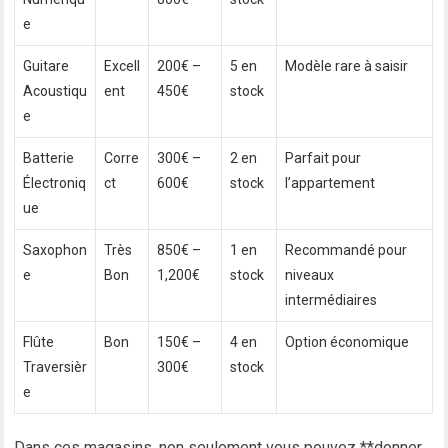
e
Guitare
Excell
200€ –
5 en
Modèle rare à saisir
Acoustiqu
ent
450€
stock
e
Batterie
Corre
300€ –
2 en
Parfait pour
Électroniq
ct
600€
stock
l’appartement
ue
Saxophon
Très
850€ –
1 en
Recommandé pour
e
Bon
1,200€
stock
niveaux
intermédiaires
Flûte
Bon
150€ –
4 en
Option économique
Traversièr
300€
stock
e
Dans ces magasins, non seulement vous pouvez **donner