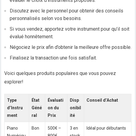
évaluer le choix d’instruments proposés.
Discutez avec le personnel pour obtenir des conseils
personnalisés selon vos besoins.
Si vous vendez, apportez votre instrument pour qu’il soit
évalué honnêtement.
Négociez le prix afin d’obtenir la meilleure offre possible.
Finalisez la transaction une fois satisfait.
Voici quelques produits populaires que vous pouvez
explorer!
Type
État
Évaluati
Disp
Conseil d’Achat
d’Instru
Géné
on du
onibil
ment
ral
Prix
ité
Piano
Bon
500€ –
3 en
Idéal pour débutants
Numériqu
800€
stock