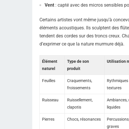
Vent
: capté avec des micros sensibles p
Certains artistes vont même jusqu’à concevo
éléments acoustiques. Ils sculptent des flû
tendent des cordes sur des troncs creux. C
d’exprimer ce que la nature murmure déjà.
Élément
Type de son
Utilisation 
naturel
produit
Feuilles
Craquements,
Rythmiques 
froissements
textures
Ruisseau
Ruissellement,
Ambiances,
clapotis
liquides
Pierres
Chocs, résonances
Percussions,
graves