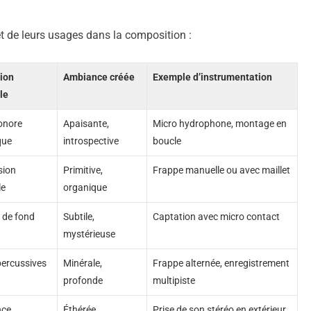
et de leurs usages dans la composition :
tion
Ambiance créée
Exemple d’instrumentation
le
onore
Apaisante,
Micro hydrophone, montage en
que
introspective
boucle
sion
Primitive,
Frappe manuelle ou avec maillet
le
organique
 de fond
Subtile,
Captation avec micro contact
mystérieuse
percussives
Minérale,
Frappe alternée, enregistrement
profonde
multipiste
nce
Éthérée,
Prise de son stéréo en extérieur