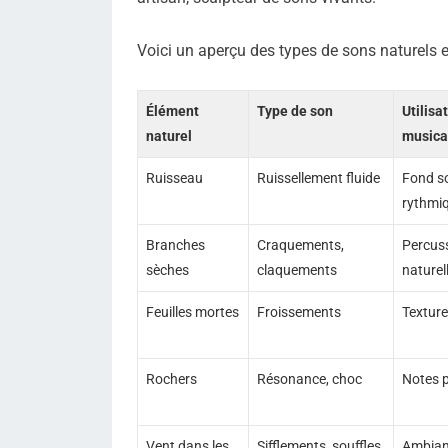
Voici un aperçu des types de sons naturels 
Élément
Type de son
Utilisa
naturel
musica
Ruisseau
Ruissellement fluide
Fond s
rythmi
Branches
Craquements,
Percus
sèches
claquements
naturel
Feuilles mortes
Froissements
Texture
Rochers
Résonance, choc
Notes 
Vent dans les
Sifflements, souffles
Ambia