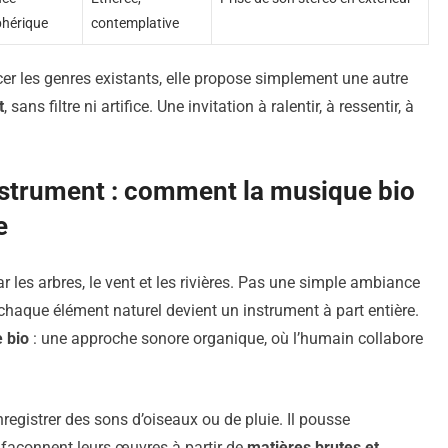
hérique
contemplative
r les genres existants, elle propose simplement une autre
t
, sans filtre ni artifice. Une invitation à ralentir, à ressentir, à
nstrument : comment la musique bio
e
les arbres, le vent et les rivières. Pas une simple ambiance
chaque élément naturel devient un instrument à part entière.
 bio
: une approche sonore organique, où l’humain collabore
registrer des sons d’oiseaux ou de pluie. Il pousse
s façonnent leurs œuvres à partir de
matières brutes et