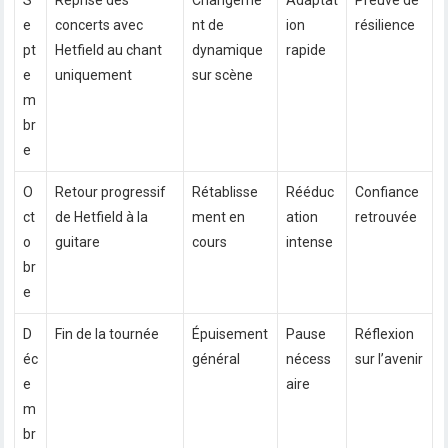
S
Reprise des
Changeme
Adaptat
Preuve de
e
concerts avec
nt de
ion
résilience
pt
Hetfield au chant
dynamique
rapide
e
uniquement
sur scène
m
br
e
O
Retour progressif
Rétablisse
Rééduc
Confiance
ct
de Hetfield à la
ment en
ation
retrouvée
o
guitare
cours
intense
br
e
D
Fin de la tournée
Épuisement
Pause
Réflexion
éc
général
nécess
sur l’avenir
e
aire
m
br