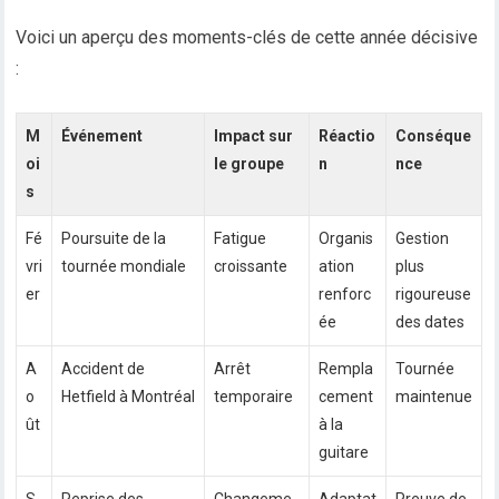
Voici un aperçu des moments-clés de cette année décisive
:
M
Événement
Impact sur
Réactio
Conséque
oi
le groupe
n
nce
s
Fé
Poursuite de la
Fatigue
Organis
Gestion
vri
tournée mondiale
croissante
ation
plus
er
renforc
rigoureuse
ée
des dates
A
Accident de
Arrêt
Rempla
Tournée
o
Hetfield à Montréal
temporaire
cement
maintenue
ût
à la
guitare