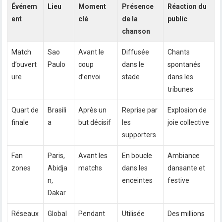
Événem
Lieu
Moment
Présence
Réaction du
ent
clé
de la
public
chanson
Match
Sao
Avant le
Diffusée
Chants
d’ouvert
Paulo
coup
dans le
spontanés
ure
d’envoi
stade
dans les
tribunes
Quart de
Brasili
Après un
Reprise par
Explosion de
finale
a
but décisif
les
joie collective
supporters
Fan
Paris,
Avant les
En boucle
Ambiance
zones
Abidja
matchs
dans les
dansante et
n,
enceintes
festive
Dakar
Réseaux
Global
Pendant
Utilisée
Des millions