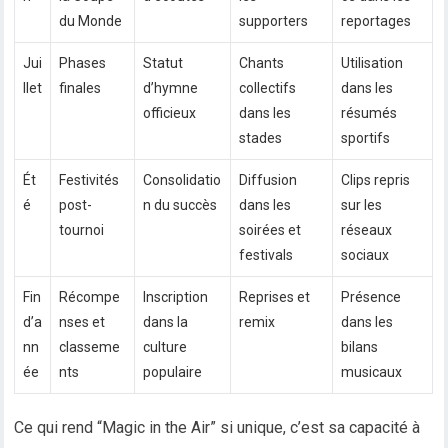
du Monde
supporters
reportages
Jui
Phases
Statut
Chants
Utilisation
llet
finales
d’hymne
collectifs
dans les
officieux
dans les
résumés
stades
sportifs
Ét
Festivités
Consolidatio
Diffusion
Clips repris
é
post-
n du succès
dans les
sur les
tournoi
soirées et
réseaux
festivals
sociaux
Fin
Récompe
Inscription
Reprises et
Présence
d’a
nses et
dans la
remix
dans les
nn
classeme
culture
bilans
ée
nts
populaire
musicaux
Ce qui rend “Magic in the Air” si unique, c’est sa capacité à