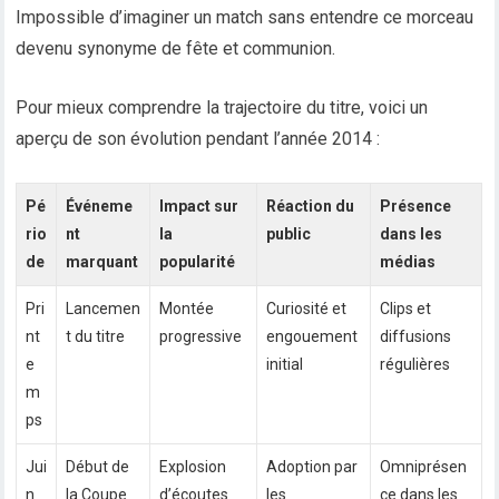
Impossible d’imaginer un match sans entendre ce morceau
devenu synonyme de fête et communion.
Pour mieux comprendre la trajectoire du titre, voici un
aperçu de son évolution pendant l’année 2014 :
Pé
Événeme
Impact sur
Réaction du
Présence
rio
nt
la
public
dans les
de
marquant
popularité
médias
Pri
Lancemen
Montée
Curiosité et
Clips et
nt
t du titre
progressive
engouement
diffusions
e
initial
régulières
m
ps
Jui
Début de
Explosion
Adoption par
Omniprésen
n
la Coupe
d’écoutes
les
ce dans les