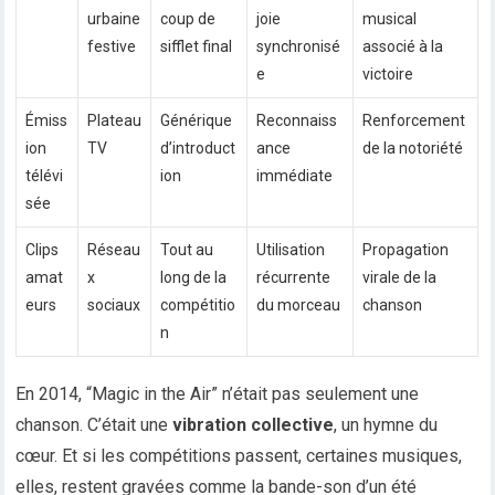
urbaine
coup de
joie
musical
festive
sifflet final
synchronisé
associé à la
e
victoire
Émiss
Plateau
Générique
Reconnaiss
Renforcement
ion
TV
d’introduct
ance
de la notoriété
télévi
ion
immédiate
sée
Clips
Réseau
Tout au
Utilisation
Propagation
amat
x
long de la
récurrente
virale de la
eurs
sociaux
compétitio
du morceau
chanson
n
En 2014, “Magic in the Air” n’était pas seulement une
chanson. C’était une
vibration collective
, un hymne du
cœur. Et si les compétitions passent, certaines musiques,
elles, restent gravées comme la bande-son d’un été