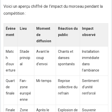
Voici un aperçu chiffré de l’impact du morceau pendant la
compétition :
Événe
Lieu
Moment
Réaction du
Impact
ment
de
public
observé
diffusion
Matc
Stade
Avant le
Chants et
Installation
h
princip
coup
danses
immédiate
d’ouv
al
d’envoi
spontanés
dans
erture
l’ambiance
Quart
Fan-
Mi-temps
Reprise
Sentiment
de
zone
collective du
d’unité
finale
europé
refrain
renforcé
enne
Finale
Zone
Après le
Explosion de
Souvenir