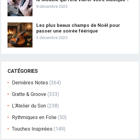
8 décembre 2023
Les plus beaux champs de Noël pour
passer une soirée féérique
3 décembre 2025
CATÉGORIES
Dernières Notes
(364)
Gratte & Groove
(333)
L'Atelier du Son
(238)
Rythmiques en Folie
(50)
Touches Inspirées
(149)