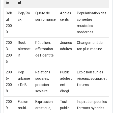
ie
nt
Déb
Pop/Ro
Quête de
Adoles
Popularisation des
ut
ck
soi, romance
cents
comédies
200
musicales
0
modernes
200
Rock
Rébellion,
Jeunes
Changement de
3-
alternat
affirmation
adultes
ton plus mature
200
if
de l’identité
5
200
Pop
Relations
Public
Explosion sur les
6-
urbaine
sociales,
adolesc
réseaux sociaux et
200
/ RnB
pression
ent
forums
8
scolaire
élargi
200
Fusion
Expression
Tout
Inspiration pour les
9
multi-
artistique,
public
formats hybrides