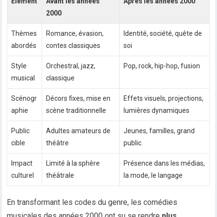
Élément
Avant les années
Après les années 2000
2000
Thèmes
Romance, évasion,
Identité, société, quête de
abordés
contes classiques
soi
Style
Orchestral, jazz,
Pop, rock, hip-hop, fusion
musical
classique
Scénogr
Décors fixes, mise en
Effets visuels, projections,
aphie
scène traditionnelle
lumières dynamiques
Public
Adultes amateurs de
Jeunes, familles, grand
cible
théâtre
public
Impact
Limité à la sphère
Présence dans les médias,
culturel
théâtrale
la mode, le langage
En transformant les codes du genre, les comédies
musicales des années 2000 ont su se rendre
plus