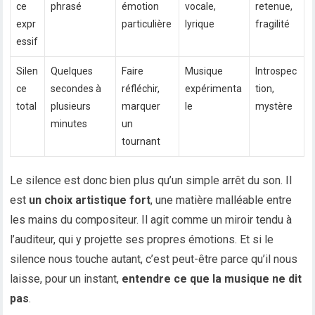
ce
phrasé
émotion
vocale,
retenue,
expr
particulière
lyrique
fragilité
essif
Silen
Quelques
Faire
Musique
Introspec
ce
secondes à
réfléchir,
expérimenta
tion,
total
plusieurs
marquer
le
mystère
minutes
un
tournant
Le silence est donc bien plus qu’un simple arrêt du son. Il
est
un choix artistique fort
, une matière malléable entre
les mains du compositeur. Il agit comme un miroir tendu à
l’auditeur, qui y projette ses propres émotions. Et si le
silence nous touche autant, c’est peut-être parce qu’il nous
laisse, pour un instant,
entendre ce que la musique ne dit
pas
.