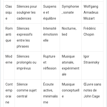
Clas
Silences pour
Suspens
Symphonie
Wolfgang
siqu
souligner les
e et
, sonate
Amadeus
e
cadences
équilibre
Mozart
Rom
Silences
Intensité
Nocturne,
Frédéric
anti
expressifs
émotionn
lied
Chopin
que
entre les
elle
phrases
Mod
Silences
Rupture
Musique
Igor
erne
prolongés ou
et
atonale,
Stravinsky
imprévus
réflexion
expériment
ale
Cont
Silence
Écoute
Musique
Œuvre sans
emp
comme sujet
active,
conceptuell
notes de
orai
central
minimalis
e
John Cage
ne
me