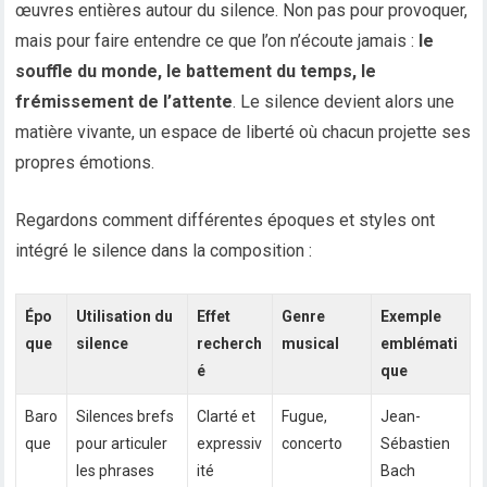
œuvres entières autour du silence. Non pas pour provoquer,
mais pour faire entendre ce que l’on n’écoute jamais :
le
souffle du monde, le battement du temps, le
frémissement de l’attente
. Le silence devient alors une
matière vivante, un espace de liberté où chacun projette ses
propres émotions.
Regardons comment différentes époques et styles ont
intégré le silence dans la composition :
Épo
Utilisation du
Effet
Genre
Exemple
que
silence
recherch
musical
emblémati
é
que
Baro
Silences brefs
Clarté et
Fugue,
Jean-
que
pour articuler
expressiv
concerto
Sébastien
les phrases
ité
Bach