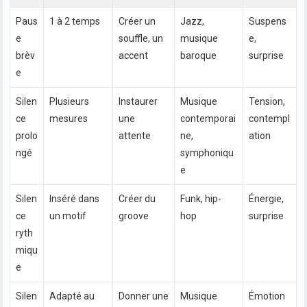
Paus
1 à 2 temps
Créer un
Jazz,
Suspens
e
souffle, un
musique
e,
brèv
accent
baroque
surprise
e
Silen
Plusieurs
Instaurer
Musique
Tension,
ce
mesures
une
contemporai
contempl
prolo
attente
ne,
ation
ngé
symphoniqu
e
Silen
Inséré dans
Créer du
Funk, hip-
Énergie,
ce
un motif
groove
hop
surprise
ryth
miqu
e
Silen
Adapté au
Donner une
Musique
Émotion