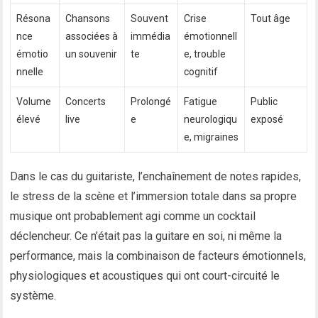
Résona
Chansons
Souvent
Crise
Tout âge
nce
associées à
immédia
émotionnell
émotio
un souvenir
te
e, trouble
nnelle
cognitif
Volume
Concerts
Prolongé
Fatigue
Public
élevé
live
e
neurologiqu
exposé
e, migraines
Dans le cas du guitariste, l’enchaînement de notes rapides,
le stress de la scène et l’immersion totale dans sa propre
musique ont probablement agi comme un cocktail
déclencheur. Ce n’était pas la guitare en soi, ni même la
performance, mais la combinaison de facteurs émotionnels,
physiologiques et acoustiques qui ont court-circuité le
système.