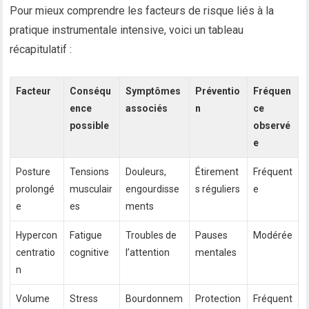
Pour mieux comprendre les facteurs de risque liés à la
pratique instrumentale intensive, voici un tableau
récapitulatif :
Facteur
Conséqu
Symptômes
Préventio
Fréquen
ence
associés
n
ce
possible
observé
e
Posture
Tensions
Douleurs,
Étirement
Fréquent
prolongé
musculair
engourdisse
s réguliers
e
e
es
ments
Hypercon
Fatigue
Troubles de
Pauses
Modérée
centratio
cognitive
l’attention
mentales
n
Volume
Stress
Bourdonnem
Protection
Fréquent