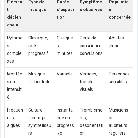
Élémen
Type de
Durée
Symptôme
Populatio
t
musique
d’exposi
s observés
n
déclen
tion
concernée
cheur
Rythme
Classique,
Quelque
Perte de
Adultes
s
rock
s
conscience,
jeunes
comple
progressif
minutes
convulsions
xes
Montée
Musique
Variable
Vertiges,
Personnes
s en
orchestrale
troubles
sensibles
intensit
visuels
é
Fréquen
Guitare
Instanta
Trembleme
Musiciens
ces
électrique,
née ou
nts,
ou
aiguës
synthétiseu
progress
désorientati
auditeurs
rs
ive
on
réguliers