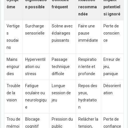
ôme
n possible
fréquent
recomma
potentiel
ndée
si ignoré
Vertige
Surcharge
Scène avec
Faire une
Perte de
s
sensorielle
éclairages
pause
conscien
soudai
puissants
immédiate
ce
ns
Mains
Hyperventil
Passage
Respiratio
Erreur de
engour
ation ou
technique
n lente et
jeu,
dies
stress
difficile
profonde
panique
Trouble
Fatigue
Longue
Repos des
Désorient
de la
oculaire ou
session de
yeux,
ation
vision
neurologiqu
jeu
hydratatio
e
n
Trou de
Blocage
Pression du
Relâcher la
Perte de
mémoi
cognitif
public
tension,
confiance