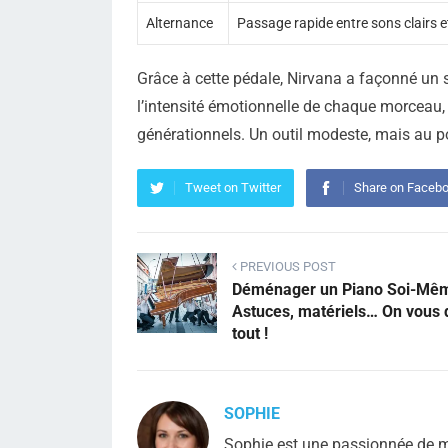
Alternance
Passage rapide entre sons clairs e
Grâce à cette pédale, Nirvana a façonné un s
l’intensité émotionnelle de chaque morcea
générationnels. Un outil modeste, mais au p
Tweet on Twitter
Share on Faceb
PREVIOUS POST
Déménager un Piano Soi-Mê
Astuces, matériels… On vous d
tout !
SOPHIE
Sophie est une passionnée de mu