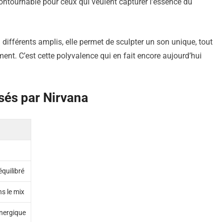
contournable pour ceux qui veulent capturer l’essence du
à différents amplis, elle permet de sculpter un son unique, tout
ement. C’est cette polyvalence qui en fait encore aujourd’hui
isés par Nirvana
équilibré
ns le mix
nergique