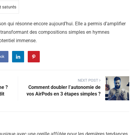
t saturés
on qui résonne encore aujourd’hui. Elle a permis d’amplifier
u, transformant des compositions simples en hymnes
otentiel immense.
ook
NEXT POST
me ?
Comment doubler l’autonomie de
it
vos AirPods en 3 étapes simples ?
sique avec une oreille affûtée pour les dernières tendances.