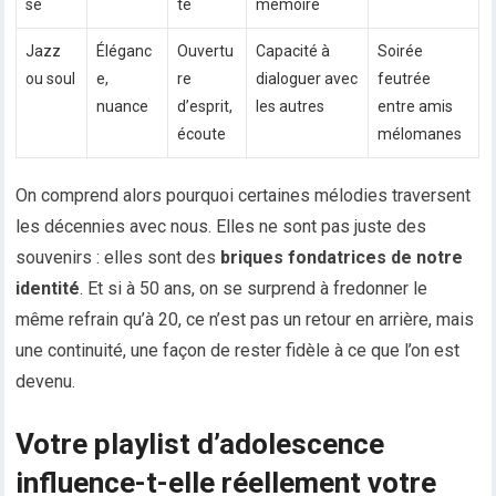
se
té
mémoire
Jazz
Éléganc
Ouvertu
Capacité à
Soirée
ou soul
e,
re
dialoguer avec
feutrée
nuance
d’esprit,
les autres
entre amis
écoute
mélomanes
On comprend alors pourquoi certaines mélodies traversent
les décennies avec nous. Elles ne sont pas juste des
souvenirs : elles sont des
briques fondatrices de notre
identité
. Et si à 50 ans, on se surprend à fredonner le
même refrain qu’à 20, ce n’est pas un retour en arrière, mais
une continuité, une façon de rester fidèle à ce que l’on est
devenu.
Votre playlist d’adolescence
influence-t-elle réellement votre