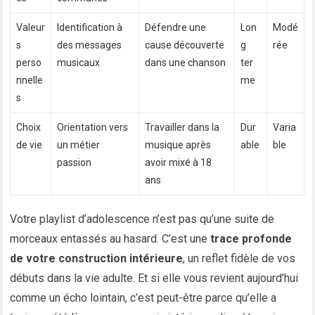
Valeur
Identification à
Défendre une
Lon
Modé
s
des messages
cause découverte
g
rée
perso
musicaux
dans une chanson
ter
nnelle
me
s
Choix
Orientation vers
Travailler dans la
Dur
Varia
de vie
un métier
musique après
able
ble
passion
avoir mixé à 18
ans
Votre playlist d’adolescence n’est pas qu’une suite de
morceaux entassés au hasard. C’est une
trace profonde
de votre construction intérieure
, un reflet fidèle de vos
débuts dans la vie adulte. Et si elle vous revient aujourd’hui
comme un écho lointain, c’est peut-être parce qu’elle a