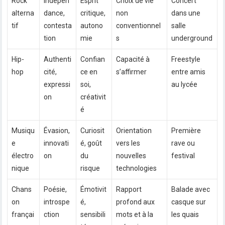
Rock
Indépen
Esprit
Choix de vie
Concert
alterna
dance,
critique,
non
dans une
tif
contesta
autono
conventionnel
salle
tion
mie
s
underground
Hip-
Authenti
Confian
Capacité à
Freestyle
hop
cité,
ce en
s’affirmer
entre amis
expressi
soi,
au lycée
on
créativit
é
Musiqu
Évasion,
Curiosit
Orientation
Première
e
innovati
é, goût
vers les
rave ou
électro
on
du
nouvelles
festival
nique
risque
technologies
Chans
Poésie,
Émotivit
Rapport
Balade avec
on
introspe
é,
profond aux
casque sur
françai
ction
sensibili
mots et à la
les quais