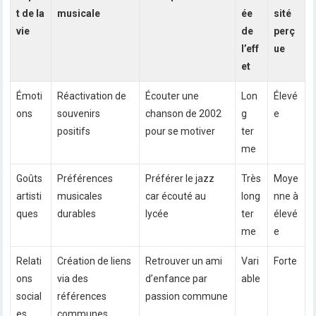
t de la
musicale
ée
sité
vie
de
perç
l’eff
ue
et
Émoti
Réactivation de
Écouter une
Lon
Élevé
ons
souvenirs
chanson de 2002
g
e
positifs
pour se motiver
ter
me
Goûts
Préférences
Préférer le jazz
Très
Moye
artisti
musicales
car écouté au
long
nne à
ques
durables
lycée
ter
élevé
me
e
Relati
Création de liens
Retrouver un ami
Vari
Forte
ons
via des
d’enfance par
able
social
références
passion commune
es
communes