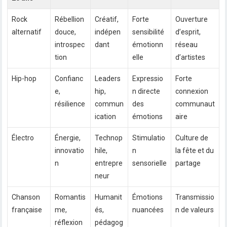
Rock
Rébellion
Créatif,
Forte
Ouverture
alternatif
douce,
indépen
sensibilité
d’esprit,
introspec
dant
émotionn
réseau
tion
elle
d’artistes
Hip-hop
Confianc
Leaders
Expressio
Forte
e,
hip,
n directe
connexion
résilience
commun
des
communaut
ication
émotions
aire
Électro
Énergie,
Technop
Stimulatio
Culture de
innovatio
hile,
n
la fête et du
n
entrepre
sensorielle
partage
neur
Chanson
Romantis
Humanit
Émotions
Transmissio
française
me,
és,
nuancées
n de valeurs
réflexion
pédagog