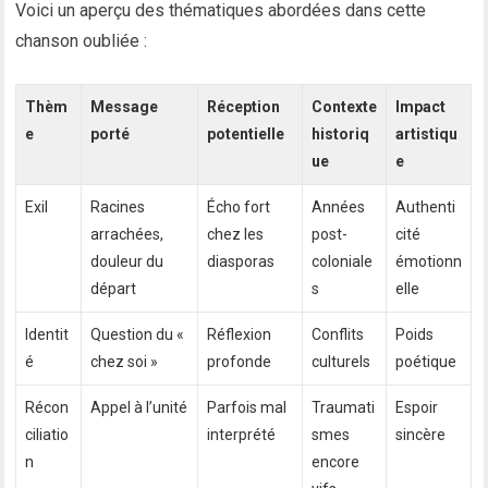
Voici un aperçu des thématiques abordées dans cette
chanson oubliée :
Thèm
Message
Réception
Contexte
Impact
e
porté
potentielle
historiq
artistiqu
ue
e
Exil
Racines
Écho fort
Années
Authenti
arrachées,
chez les
post-
cité
douleur du
diasporas
coloniale
émotionn
départ
s
elle
Identit
Question du «
Réflexion
Conflits
Poids
é
chez soi »
profonde
culturels
poétique
Récon
Appel à l’unité
Parfois mal
Traumati
Espoir
ciliatio
interprété
smes
sincère
n
encore