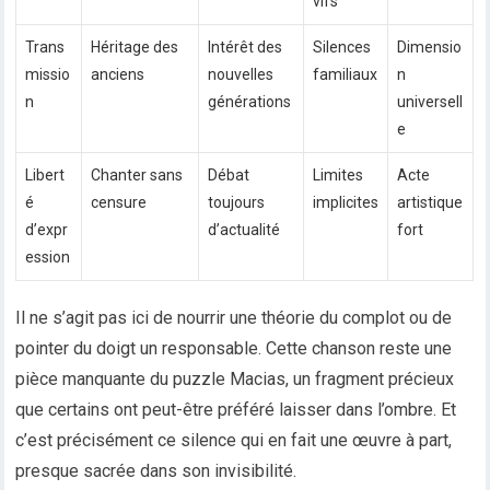
vifs
Trans
Héritage des
Intérêt des
Silences
Dimensio
missio
anciens
nouvelles
familiaux
n
n
générations
universell
e
Libert
Chanter sans
Débat
Limites
Acte
é
censure
toujours
implicites
artistique
d’expr
d’actualité
fort
ession
Il ne s’agit pas ici de nourrir une théorie du complot ou de
pointer du doigt un responsable. Cette chanson reste une
pièce manquante du puzzle Macias, un fragment précieux
que certains ont peut-être préféré laisser dans l’ombre. Et
c’est précisément ce silence qui en fait une œuvre à part,
presque sacrée dans son invisibilité.