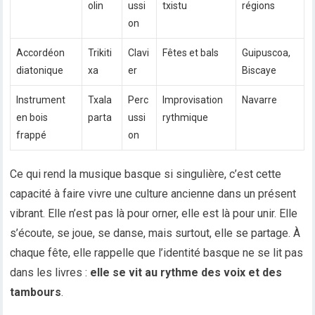
olin
ussi
txistu
régions
on
Accordéon
Trikiti
Clavi
Fêtes et bals
Guipuscoa,
diatonique
xa
er
Biscaye
Instrument
Txala
Perc
Improvisation
Navarre
en bois
parta
ussi
rythmique
frappé
on
Ce qui rend la musique basque si singulière, c’est cette
capacité à faire vivre une culture ancienne dans un présent
vibrant. Elle n’est pas là pour orner, elle est là pour unir. Elle
s’écoute, se joue, se danse, mais surtout, elle se partage. À
chaque fête, elle rappelle que l’identité basque ne se lit pas
dans les livres :
elle se vit au rythme des voix et des
tambours
.