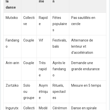
la
me
n
danse
Mutxiko
Collecti
Rapid
Fêtes
Pas sautillés en
ve
e
populaire
cercle
s
Fandang
Couple
Vif
Festivals,
Alternance de
o
bals
lenteur et
d’accélération
Arin-arin
Couple
Très
Après le
Demande une
rapid
fandang
grande endurance
e
o
Zortziko
Solo
Asym
Rituels,
Mesure en 5 temps
ou
étriqu
spectacl
groupe
e
es
Ingurutx
Collecti
Modé
Cérémon
Danse en spirale