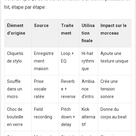
hit, étape par étape :
Élément
Source
Traite
Utilisa
Impact sur le
d’origine
ment
tion
morceau
finale
Cliquetis
Enregistre
Loop +
Hi-hat
Ajoute une
de stylo
ment
EQ
rythmi
texture unique
maison
que
Souffle
Prise
Reverb
Ambia
Crée une
dans un
vocale
e +
nce
tension
micro
ratée
reverse
d’intro
sonore
Choc de
Field
Pitch
Kick
Donne du
bouteille
recording
down +
alterna
corps au beat
en verre
delay
tif