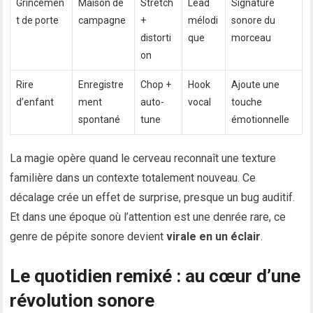
Grincemen
Maison de
Stretch
Lead
Signature
t de porte
campagne
+
mélodi
sonore du
distorti
que
morceau
on
Rire
Enregistre
Chop +
Hook
Ajoute une
d’enfant
ment
auto-
vocal
touche
spontané
tune
émotionnelle
La magie opère quand le cerveau reconnaît une texture
familière dans un contexte totalement nouveau. Ce
décalage crée un effet de surprise, presque un bug auditif.
Et dans une époque où l’attention est une denrée rare, ce
genre de pépite sonore devient
virale en un éclair
.
Le quotidien remixé : au cœur d’une
révolution sonore