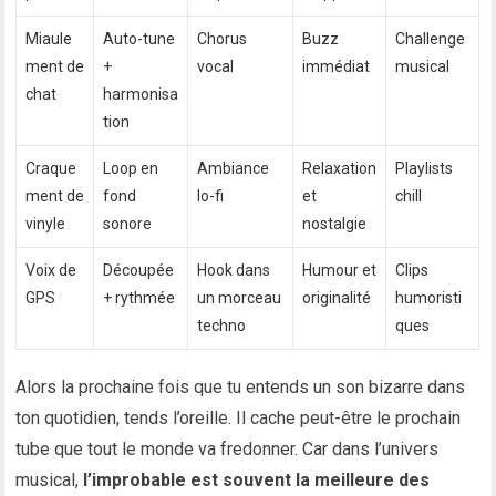
Miaule
Auto-tune
Chorus
Buzz
Challenge
ment de
+
vocal
immédiat
musical
chat
harmonisa
tion
Craque
Loop en
Ambiance
Relaxation
Playlists
ment de
fond
lo-fi
et
chill
vinyle
sonore
nostalgie
Voix de
Découpée
Hook dans
Humour et
Clips
GPS
+ rythmée
un morceau
originalité
humoristi
techno
ques
Alors la prochaine fois que tu entends un son bizarre dans
ton quotidien, tends l’oreille. Il cache peut-être le prochain
tube que tout le monde va fredonner. Car dans l’univers
musical,
l’improbable est souvent la meilleure des