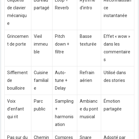
Cliquetis
Bureau
Loop +
Rythme
Reconnaissan
de clavier
partagé
Reverb
d’intro
ce
mécaniqu
instantanée
e
Grincemen
Vieil
Pitch
Basse
Effet « wow »
t de porte
immeu
down +
texturée
dans les
ble
filtre
commentaire
s
Sifflement
Cuisine
Auto-
Refrain
Utilisé dans
de
familial
tune +
aérien
des stories
bouilloire
e
Delay
Voix
Parc
Sampling
Ambianc
Émotion
d’enfant
public
+
e du pont
partagée
qui rit
harmonis
musical
ation
Pas sur du
Chemin
Compres
Snare
Adopté par