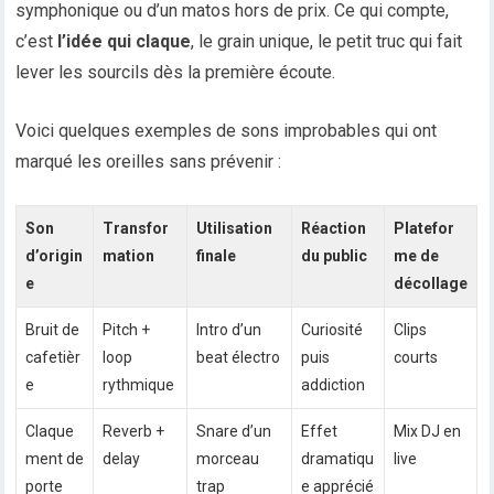
symphonique ou d’un matos hors de prix. Ce qui compte,
c’est
l’idée qui claque
, le grain unique, le petit truc qui fait
lever les sourcils dès la première écoute.
Voici quelques exemples de sons improbables qui ont
marqué les oreilles sans prévenir :
Son
Transfor
Utilisation
Réaction
Platefor
d’origin
mation
finale
du public
me de
e
décollage
Bruit de
Pitch +
Intro d’un
Curiosité
Clips
cafetièr
loop
beat électro
puis
courts
e
rythmique
addiction
Claque
Reverb +
Snare d’un
Effet
Mix DJ en
ment de
delay
morceau
dramatiqu
live
porte
trap
e apprécié