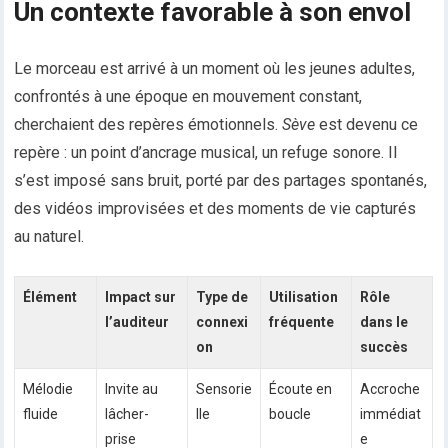
Un contexte favorable à son envol
Le morceau est arrivé à un moment où les jeunes adultes,
confrontés à une époque en mouvement constant,
cherchaient des repères émotionnels.
Sève
est devenu ce
repère : un point d’ancrage musical, un refuge sonore. Il
s’est imposé sans bruit, porté par des partages spontanés,
des vidéos improvisées et des moments de vie capturés
au naturel.
Élément
Impact sur
Type de
Utilisation
Rôle
l’auditeur
connexi
fréquente
dans le
on
succès
Mélodie
Invite au
Sensorie
Écoute en
Accroche
fluide
lâcher-
lle
boucle
immédiat
prise
e