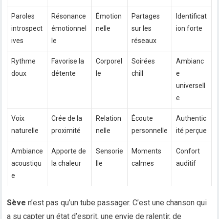
Paroles
Résonance
Émotion
Partages
Identificat
introspect
émotionnel
nelle
sur les
ion forte
ives
le
réseaux
Rythme
Favorise la
Corporel
Soirées
Ambianc
doux
détente
le
chill
e
universell
e
Voix
Crée de la
Relation
Écoute
Authentic
naturelle
proximité
nelle
personnelle
ité perçue
Ambiance
Apporte de
Sensorie
Moments
Confort
acoustiqu
la chaleur
lle
calmes
auditif
e
Sève
n’est pas qu’un tube passager. C’est une chanson qui
a su capter un état d’esprit, une envie de ralentir, de