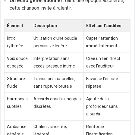
Un écho générationnel
: dans une époque accélérée,
cette chanson invite à ralentir.
Élément
Description
Effet sur l’auditeur
Intro
Utilisation d’une boucle
Capte l’attention
rythmée
percussive légère
immédiatement
Voix douce
Interprétation sans
Crée un lien direct
et posée
excès, presque intime
avec l’auditeur
Structure
Transitions naturelles,
Favorise l’écoute
fluide
sans rupture brutale
répétée
Harmonies
Accords enrichis, nappes
Ajoute de la
subtiles
discrètes
profondeur sans
alourdir
Ambiance
Chaleur, sincérité,
Renforce
générale
légèreté
l’identification