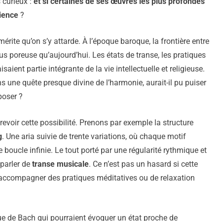
 curieux :
et si certaines de ses œuvres les plus profondes
ience
?
rite qu’on s’y attarde. À l’époque baroque, la frontière entre
lus poreuse qu’aujourd’hui. Les états de transe, les pratiques
ient partie intégrante de la vie intellectuelle et religieuse.
une quête presque divine de l’harmonie, aurait-il pu puiser
poser ?
evoir cette possibilité. Prenons par exemple la structure
g
. Une aria suivie de trente variations, où chaque motif
boucle infinie. Le tout porté par une régularité rythmique et
 parler de
transe musicale
. Ce n’est pas un hasard si cette
 accompagner des pratiques méditatives ou de relaxation
ue de Bach qui pourraient évoquer un état proche de