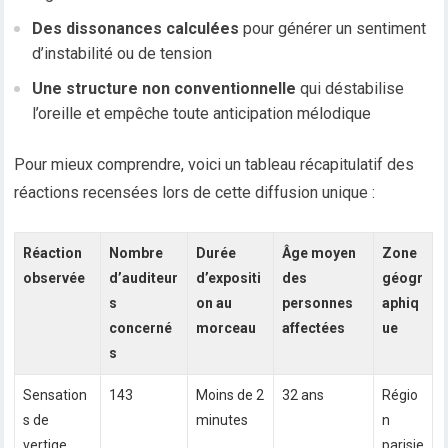
Des dissonances calculées
pour générer un sentiment
d’instabilité ou de tension
Une structure non conventionnelle
qui déstabilise
l’oreille et empêche toute anticipation mélodique
Pour mieux comprendre, voici un tableau récapitulatif des
réactions recensées lors de cette diffusion unique :
Réaction
Nombre
Durée
Âge moyen
Zone
observée
d’auditeur
d’expositi
des
géogr
s
on au
personnes
aphiq
concerné
morceau
affectées
ue
s
Sensation
143
Moins de 2
32 ans
Régio
s de
minutes
n
vertige
parisie