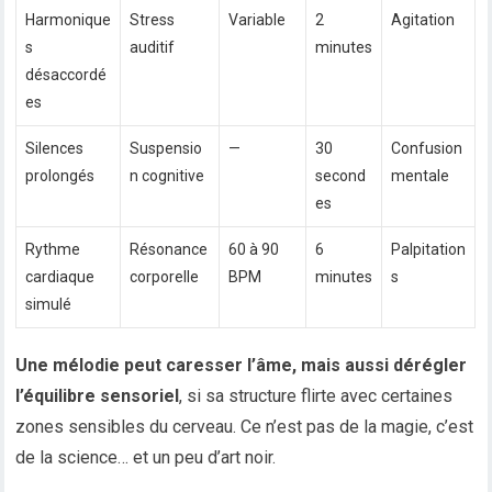
Harmonique
Stress
Variable
2
Agitation
s
auditif
minutes
désaccordé
es
Silences
Suspensio
—
30
Confusion
prolongés
n cognitive
second
mentale
es
Rythme
Résonance
60 à 90
6
Palpitation
cardiaque
corporelle
BPM
minutes
s
simulé
Une mélodie peut caresser l’âme, mais aussi dérégler
l’équilibre sensoriel
, si sa structure flirte avec certaines
zones sensibles du cerveau. Ce n’est pas de la magie, c’est
de la science… et un peu d’art noir.