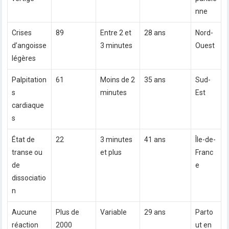
nne
Crises
89
Entre 2 et
28 ans
Nord-
d’angoisse
3 minutes
Ouest
légères
Palpitation
61
Moins de 2
35 ans
Sud-
s
minutes
Est
cardiaque
s
État de
22
3 minutes
41 ans
Île-de-
transe ou
et plus
Franc
de
e
dissociatio
n
Aucune
Plus de
Variable
29 ans
Parto
réaction
2000
ut en