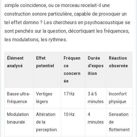
simple coïncidence, ou ce morceau recelait-il une
construction sonore particulière, capable de provoquer un
tel effet domino ? Les chercheurs en psychoacoustique se
sont penchés sur la question, décortiquant les fréquences,
les modulations, les rythmes.
Élément
Effet
Fréquen
Durée
Réaction
analysé
potentiel
ce
d’expos
observée
concern
ition
ée
Basse ultra-
Vertiges
17 Hz
3 à 5
Inconfort
fréquence
légers
minutes
physique
Modulation
Altération
10 Hz
4
Sensation
binaurale
de la
minutes
de
perception
flottement