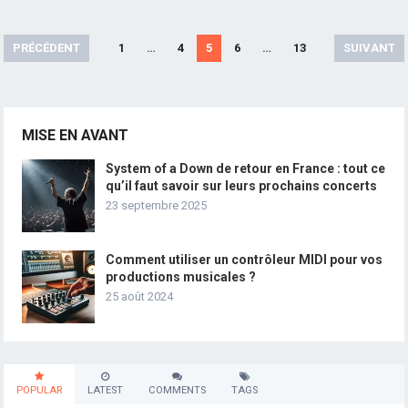
Pagination
PRÉCÉDENT
1
…
4
5
6
…
13
SUIVANT
des
publications
MISE EN AVANT
System of a Down de retour en France : tout ce
qu’il faut savoir sur leurs prochains concerts
23 septembre 2025
Comment utiliser un contrôleur MIDI pour vos
productions musicales ?
25 août 2024
POPULAR
LATEST
COMMENTS
TAGS