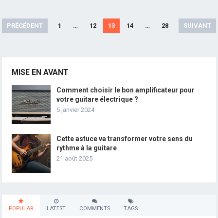
Pagination
PRÉCÉDENT
1
…
12
13
14
…
28
SUIVANT
des
publications
MISE EN AVANT
Comment choisir le bon amplificateur pour
votre guitare électrique ?
5 janvier 2024
Cette astuce va transformer votre sens du
rythme à la guitare
21 août 2025
POPULAR
LATEST
COMMENTS
TAGS