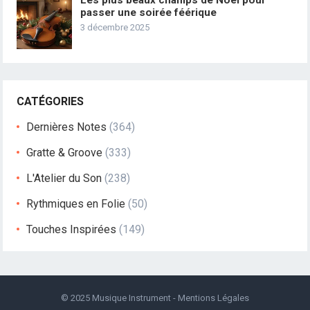
Les plus beaux champs de Noël pour
passer une soirée féérique
3 décembre 2025
CATÉGORIES
Dernières Notes
(364)
Gratte & Groove
(333)
L'Atelier du Son
(238)
Rythmiques en Folie
(50)
Touches Inspirées
(149)
© 2025
Musique Instrument
-
Mentions Légales