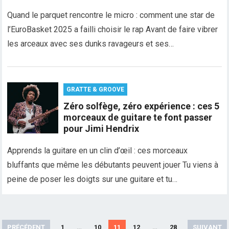
Quand le parquet rencontre le micro : comment une star de
l’EuroBasket 2025 a failli choisir le rap Avant de faire vibrer
les arceaux avec ses dunks ravageurs et ses…
GRATTE & GROOVE
Zéro solfège, zéro expérience : ces 5
morceaux de guitare te font passer
pour Jimi Hendrix
Apprends la guitare en un clin d’œil : ces morceaux
bluffants que même les débutants peuvent jouer Tu viens à
peine de poser les doigts sur une guitare et tu…
Pagination
PRÉCÉDENT
1
…
10
11
12
…
28
SUIVANT