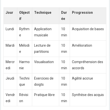
Jour
Object
Technique
Dur
Progression
if
ée
Lundi
Rythm
Application
10
Acquisition de bases
e
musicale
min
Mardi
Mélodi
Lecture de
10
Amélioration
e
partitions
min
Mercr
Harmo
Visualisation
10
Compréhension des
edi
nie
min
accords
Jeudi
Techni
Exercices de
10
Agilité accrue
que
doigts
min
Vendr
Révisi
Pratique libre
10
Synthèse des acquis
edi
on
min