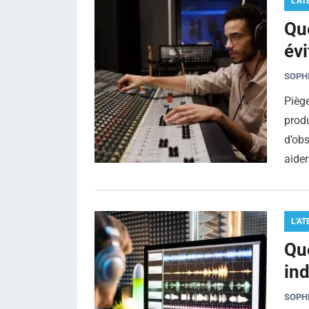
L'AT
Que
évi
SOPH
Piège
prod
d’obs
aide
L'AT
Que
in
SOPH