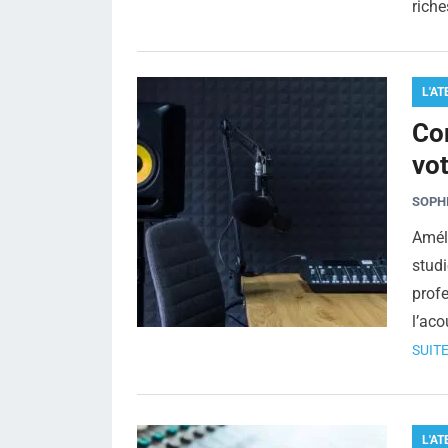
riche
L'AT
Co
vo
SOPH
Améli
studi
profe
l’ac
SUITE
L'AT