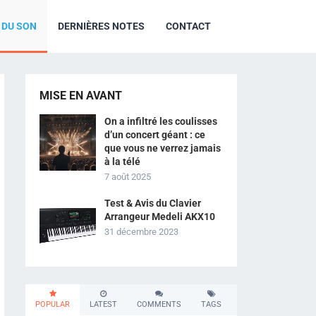
R DU SON
DERNIÈRES NOTES
CONTACT
MISE EN AVANT
On a infiltré les coulisses
d’un concert géant : ce
que vous ne verrez jamais
à la télé
7 août 2025
Test & Avis du Clavier
Arrangeur Medeli AKX10
31 décembre 2023
POPULAR
LATEST
COMMENTS
TAGS