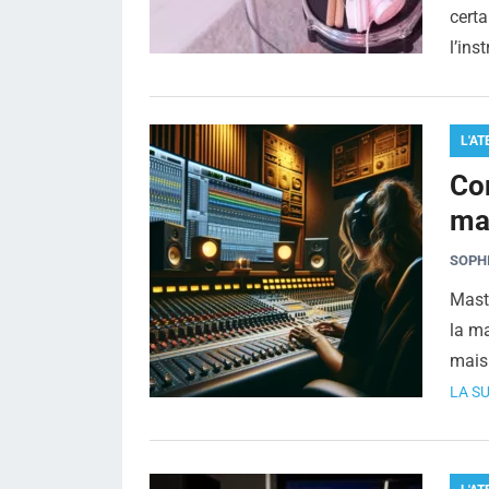
certa
l’ins
L'AT
Co
ma
SOPH
Mast
la ma
mais
LA SU