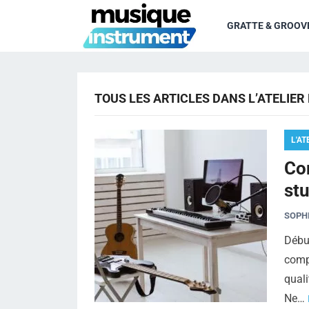
GRATTE & GROOV
TOUS LES ARTICLES DANS L’ATELIER
L'AT
Co
stu
SOPH
Début
comp
quali
Ne…