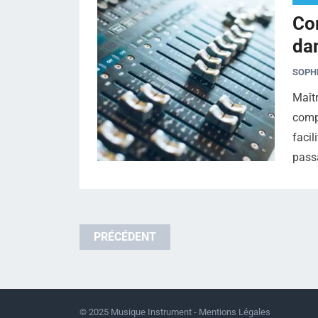
Co
da
SOPH
Maîtr
comp
facil
pass
Pagination
PRÉCÉDENT
des
publications
© 2025
Musique Instrument
-
Mentions Légales