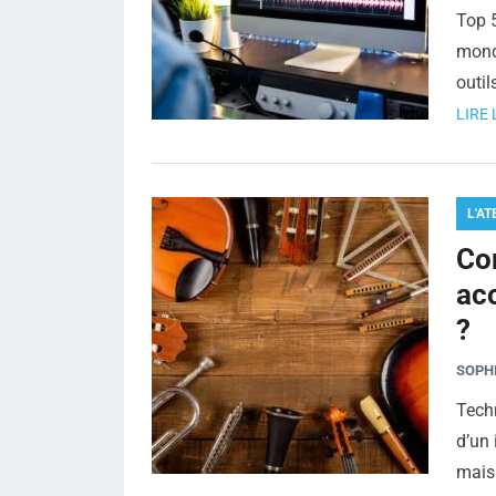
Top 5
mond
outi
LIRE 
L'AT
Co
ac
?
SOPH
Tech
d’un 
mais