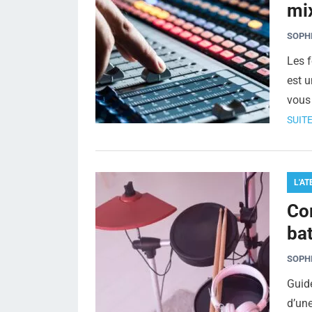
mi
SOPH
Les 
est u
vous
SUITE
L'AT
Co
bat
SOPH
Guide
d’une