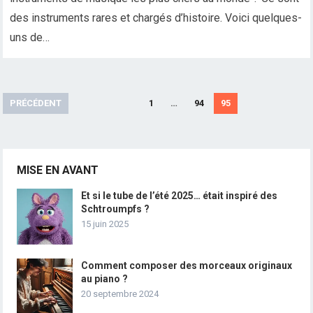
des instruments rares et chargés d’histoire. Voici quelques-
uns de…
Pagination
PRÉCÉDENT
1
…
94
95
des
publications
MISE EN AVANT
Et si le tube de l’été 2025… était inspiré des
Schtroumpfs ?
15 juin 2025
Comment composer des morceaux originaux
au piano ?
20 septembre 2024