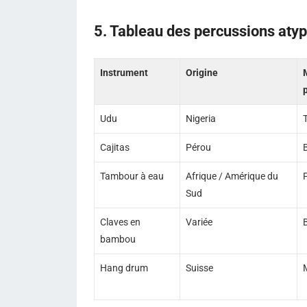
5. Tableau des percussions atyp
Instrument
Origine
Udu
Nigeria
T
Cajitas
Pérou
Tambour à eau
Afrique / Amérique du
Sud
Claves en
Variée
bambou
Hang drum
Suisse