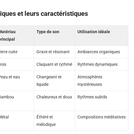
iques et leurs caractéristiques
Matériau
Type de son
Utilisation idéale
principal
erre cuite
Grave et résonant
Ambiances organiques
Bois
Claquant et rythmé
Rythmes dynamiques
Peau et eau
Changeant et
Atmosphères
liquide
mystérieuses
Bambou
Chaleureux et doux
Rythmes subtils
Métal
Éthéré et
Compositions méditatives
mélodique