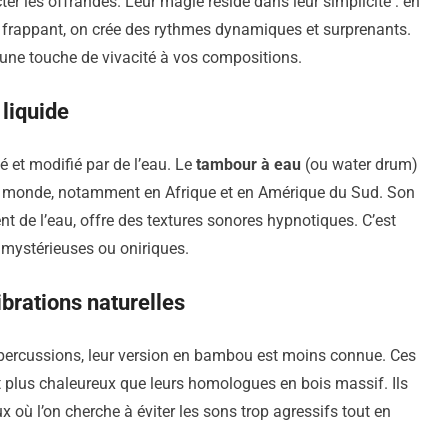
ecter les offrandes. Leur magie réside dans leur simplicité : en
es frappant, on crée des rythmes dynamiques et surprenants.
 une touche de vivacité à vos compositions.
 liquide
 et modifié par de l’eau. Le
tambour à eau
(ou water drum)
s le monde, notamment en Afrique et en Amérique du Sud. Son
t de l’eau, offre des textures sonores hypnotiques. C’est
 mystérieuses ou oniriques.
ibrations naturelles
 percussions, leur version en bambou est moins connue. Ces
 plus chaleureux que leurs homologues en bois massif. Ils
ù l’on cherche à éviter les sons trop agressifs tout en