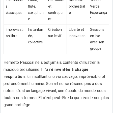
Instrument
Piano,
Harmonie
Richesse
“Mundo
s
flûte,
et
orchestral
Verde
classiques
saxophon
contrepoi
e
Esperança
e
nt
”
Improvisati
Instantan
Création
Liberté et
Sessions
on libre
ée,
sur le vif
innovation
en live
collective
avec son
groupe
Hermeto Pascoal ne s’est jamais contenté d’illustrer la
musique brésilienne. Il l’a
réinventée à chaque
respiration
, lui insufflant une vie sauvage, imprévisible et
profondément humaine. Son art ne se résume pas à des
notes : c’est un langage vivant, une écoute du monde sous
toutes ses formes. Et c’est peut-être là que réside son plus
grand sortilège.