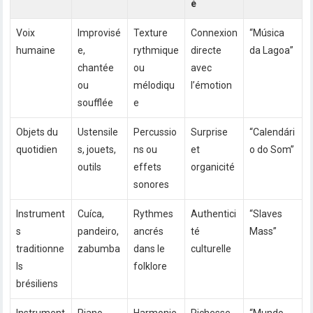
é
Voix
Improvisé
Texture
Connexion
“Música
humaine
e,
rythmique
directe
da Lagoa”
chantée
ou
avec
ou
mélodiqu
l’émotion
soufflée
e
Objets du
Ustensile
Percussio
Surprise
“Calendári
quotidien
s, jouets,
ns ou
et
o do Som”
outils
effets
organicité
sonores
Instrument
Cuíca,
Rythmes
Authentici
“Slaves
s
pandeiro,
ancrés
té
Mass”
traditionne
zabumba
dans le
culturelle
ls
folklore
brésiliens