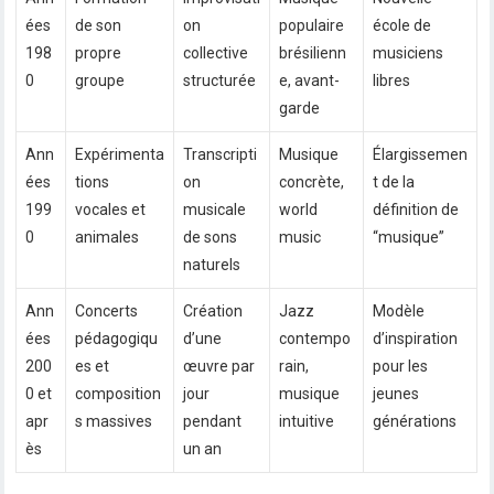
ées
de son
on
populaire
école de
198
propre
collective
brésilienn
musiciens
0
groupe
structurée
e, avant-
libres
garde
Ann
Expérimenta
Transcripti
Musique
Élargissemen
ées
tions
on
concrète,
t de la
199
vocales et
musicale
world
définition de
0
animales
de sons
music
“musique”
naturels
Ann
Concerts
Création
Jazz
Modèle
ées
pédagogiqu
d’une
contempo
d’inspiration
200
es et
œuvre par
rain,
pour les
0 et
composition
jour
musique
jeunes
apr
s massives
pendant
intuitive
générations
ès
un an