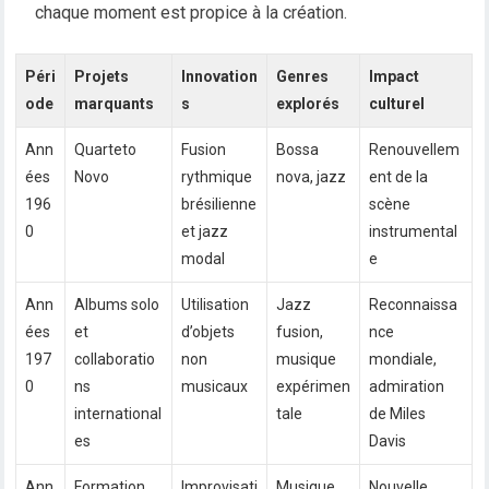
chaque moment est propice à la création.
Péri
Projets
Innovation
Genres
Impact
ode
marquants
s
explorés
culturel
Ann
Quarteto
Fusion
Bossa
Renouvellem
ées
Novo
rythmique
nova, jazz
ent de la
196
brésilienne
scène
0
et jazz
instrumental
modal
e
Ann
Albums solo
Utilisation
Jazz
Reconnaissa
ées
et
d’objets
fusion,
nce
197
collaboratio
non
musique
mondiale,
0
ns
musicaux
expérimen
admiration
international
tale
de Miles
es
Davis
Ann
Formation
Improvisati
Musique
Nouvelle