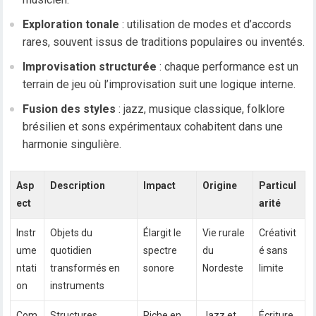
Exploration tonale
: utilisation de modes et d’accords
rares, souvent issus de traditions populaires ou inventés.
Improvisation structurée
: chaque performance est un
terrain de jeu où l’improvisation suit une logique interne.
Fusion des styles
: jazz, musique classique, folklore
brésilien et sons expérimentaux cohabitent dans une
harmonie singulière.
Asp
Description
Impact
Origine
Particul
ect
arité
Instr
Objets du
Élargit le
Vie rurale
Créativit
ume
quotidien
spectre
du
é sans
ntati
transformés en
sonore
Nordeste
limite
on
instruments
Com
Structures
Riche en
Jazz et
Écriture