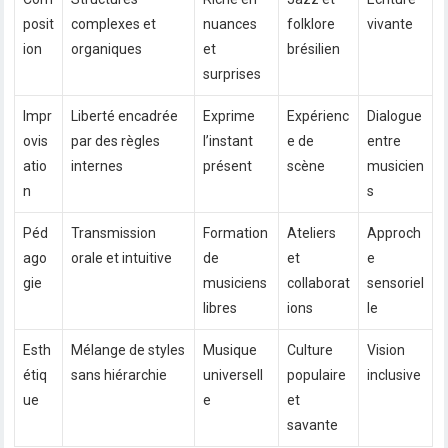
posit
complexes et
nuances
folklore
vivante
ion
organiques
et
brésilien
surprises
Impr
Liberté encadrée
Exprime
Expérienc
Dialogue
ovis
par des règles
l’instant
e de
entre
atio
internes
présent
scène
musicien
n
s
Péd
Transmission
Formation
Ateliers
Approch
ago
orale et intuitive
de
et
e
gie
musiciens
collaborat
sensoriel
libres
ions
le
Esth
Mélange de styles
Musique
Culture
Vision
étiq
sans hiérarchie
universell
populaire
inclusive
ue
e
et
savante